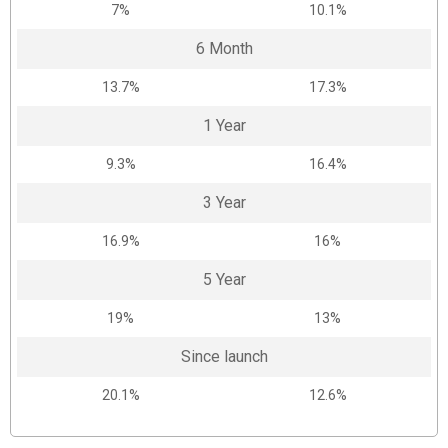
7%
10.1%
6 Month
13.7%
17.3%
1 Year
9.3%
16.4%
3 Year
16.9%
16%
5 Year
19%
13%
Since launch
20.1%
12.6%