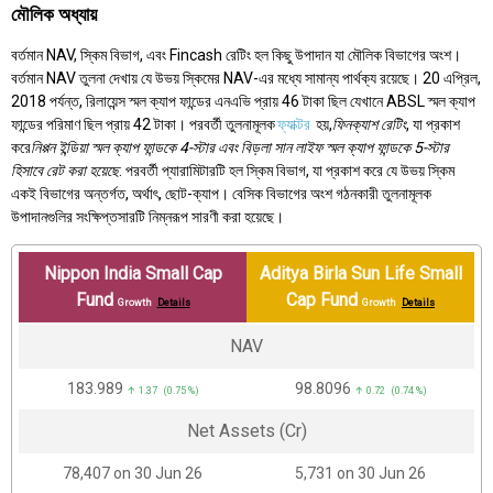
মৌলিক অধ্যায়
বর্তমান NAV, স্কিম বিভাগ, এবং Fincash রেটিং হল কিছু উপাদান যা মৌলিক বিভাগের অংশ।
বর্তমান NAV তুলনা দেখায় যে উভয় স্কিমের NAV-এর মধ্যে সামান্য পার্থক্য রয়েছে। 20 এপ্রিল,
2018 পর্যন্ত, রিলায়েন্স স্মল ক্যাপ ফান্ডের এনএভি প্রায় 46 টাকা ছিল যেখানে ABSL স্মল ক্যাপ
ফান্ডের পরিমাণ ছিল প্রায় 42 টাকা। পরবর্তী তুলনামূলক
ফ্যাক্টর
হয়,
ফিনক্যাশ রেটিং
, যা প্রকাশ
করে
নিপ্পন ইন্ডিয়া স্মল ক্যাপ ফান্ডকে 4-স্টার এবং বিড়লা সান লাইফ স্মল ক্যাপ ফান্ডকে 5-স্টার
হিসাবে রেট করা হয়েছে
. পরবর্তী প্যারামিটারটি হল স্কিম বিভাগ, যা প্রকাশ করে যে উভয় স্কিম
একই বিভাগের অন্তর্গত, অর্থাৎ, ছোট-ক্যাপ। বেসিক বিভাগের অংশ গঠনকারী তুলনামূলক
উপাদানগুলির সংক্ষিপ্তসারটি নিম্নরূপ সারণী করা হয়েছে।
Nippon India Small Cap
Aditya Birla Sun Life Small
Fund
Cap Fund
Growth
Details
Growth
Details
NAV
₹183.989
₹98.8096
↑ 1.37 (0.75 %)
↑ 0.72 (0.74 %)
Net Assets (Cr)
₹78,407 on 30 Jun 26
₹5,731 on 30 Jun 26