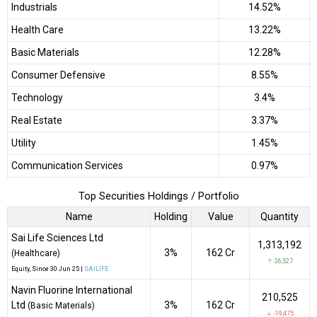
Industrials
14.52%
Health Care
13.22%
Basic Materials
12.28%
Consumer Defensive
8.55%
Technology
3.4%
Real Estate
3.37%
Utility
1.45%
Communication Services
0.97%
Top Securities Holdings / Portfolio
Name
Holding
Value
Quantity
Sai Life Sciences Ltd
1,313,192
3%
₹162 Cr
(Healthcare)
↑ 26,527
Equity
, Since
30 Jun 25 |
SAILIFE
Navin Fluorine International
210,525
Ltd
3%
₹162 Cr
(Basic Materials)
↓ -19,475