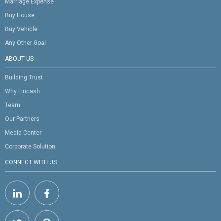
Marriage Expense
Buy House
Buy Vehicle
Any Other Goal
ABOUT US
Building Trust
Why Fincash
Team
Our Partners
Media Center
Corporate Solution
CONNECT WITH US