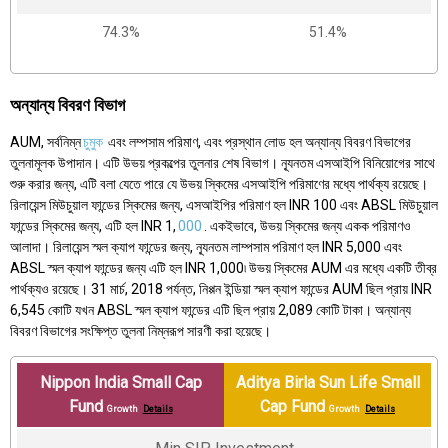
74.3%
51.4%
অন্যান্য বিবরণ বিভাগ
AUM, সর্বনিম্ন
চুমুক
এবং লম্পসাম পরিমাণ, এবং প্রস্থান লোড হল অন্যান্য বিবরণ বিভাগের
তুলনামূলক উপাদান। এটি উভয় প্রকল্পের তুলনার শেষ বিভাগ। ন্যূনতম এসআইপি বিনিয়োগের সাথে
শুরু করার জন্য, এটি বলা যেতে পারে যে উভয় স্কিমের এসআইপি পরিমাণের মধ্যে পার্থক্য রয়েছে।
রিলায়েন্স মিউচুয়াল ফান্ডের স্কিমের জন্য, এসআইপির পরিমাণ হল INR 100 এবং ABSL মিউচুয়াল
ফান্ডের স্কিমের জন্য, এটি হল INR 1,
000
. একইভাবে, উভয় স্কিমের জন্য একক পরিমাণও
আলাদা। রিলায়েন্স স্মল ক্যাপ ফান্ডের জন্য, ন্যূনতম লাম্পসাম পরিমাণ হল INR 5,000 এবং
ABSL স্মল ক্যাপ ফান্ডের জন্য এটি হল INR 1,000৷ উভয় স্কিমের AUM এর মধ্যে একটি তীব্র
পার্থক্যও রয়েছে। 31 মার্চ, 2018 পর্যন্ত, নিপ্পন ইন্ডিয়া স্মল ক্যাপ ফান্ডের AUM ছিল প্রায় INR
6,545 কোটি যখন ABSL স্মল ক্যাপ ফান্ডের এটি ছিল প্রায় 2,089 কোটি টাকা। অন্যান্য
বিবরণ বিভাগের সংক্ষিপ্ত তুলনা নিম্নরূপ সারণী করা হয়েছে।
Nippon India Small Cap
Aditya Birla Sun Life Small
Fund
Cap Fund
Growth
Details
Growth
Details