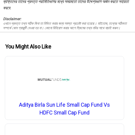
ব্যক্তিদের তাদের প্রদত্ত পরামিতিগুলির মধ্যে সময়মতো তাদের উদ্দেশ্যগুলি অর্জন করতে সহায়তা
করবে
.
Disclaimer:
এখানে প্রদত্ত তথ্য সঠিক কিনা তা নিশ্চিত করার জন্য সমস্ত প্রচেষ্টা করা হয়েছে। যাইহোক, তথ্যের সঠিকতা
সম্পর্কে কোন গ্যারান্টি দেওয়া হয় না। কোনো বিনিয়োগ করার আগে স্কিমের তথ্য নথির সাথে যাচাই করুন।
You Might Also Like
Aditya Birla Sun Life Small Cap Fund Vs
HDFC Small Cap Fund