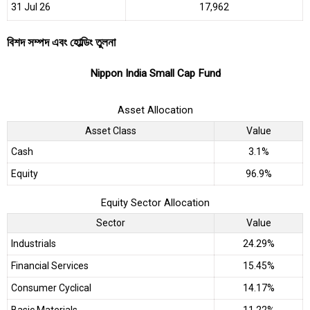
31 Jul 26
₹17,962
বিশদ সম্পদ এবং হোল্ডিং তুলনা
Nippon India Small Cap Fund
Asset Allocation
Asset Class
Value
Cash
3.1%
Equity
96.9%
Equity Sector Allocation
Sector
Value
Industrials
24.29%
Financial Services
15.45%
Consumer Cyclical
14.17%