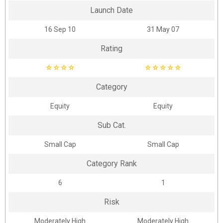
Launch Date
16 Sep 10
31 May 07
Rating
☆
☆
☆
☆
☆
☆
☆
☆
☆
Category
Equity
Equity
Sub Cat.
Small Cap
Small Cap
Category Rank
6
1
Risk
Moderately High
Moderately High