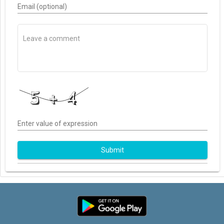
Email (optional)
Enter value of expression
Submit