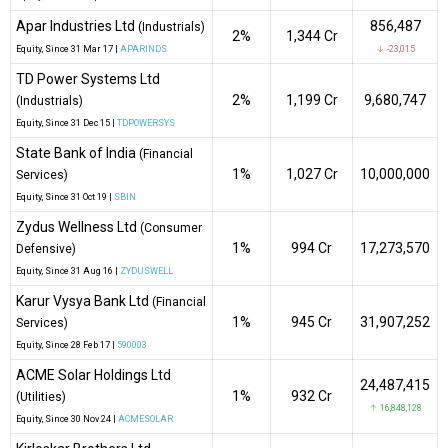
Apar Industries Ltd
856,487
(Industrials)
2%
₹1,344 Cr
Equity
, Since
31 Mar 17 |
APARINDS
↓ -23,015
TD Power Systems Ltd
2%
₹1,199 Cr
9,680,747
(Industrials)
Equity
, Since
31 Dec 15 |
TDPOWERSYS
State Bank of India
(Financial
1%
₹1,027 Cr
10,000,000
Services)
Equity
, Since
31 Oct 19 |
SBIN
Zydus Wellness Ltd
(Consumer
1%
₹994 Cr
17,273,570
Defensive)
Equity
, Since
31 Aug 16 |
ZYDUSWELL
Karur Vysya Bank Ltd
(Financial
1%
₹945 Cr
31,907,252
Services)
Equity
, Since
28 Feb 17 |
590003
ACME Solar Holdings Ltd
24,487,415
1%
₹932 Cr
(Utilities)
↑ 16,848,128
Equity
, Since
30 Nov 24 |
ACMESOLAR