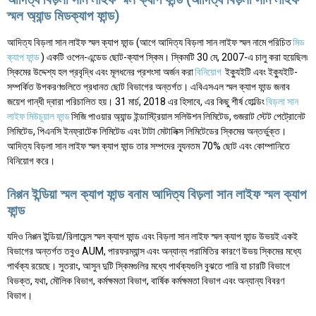
স্মল অ্যান্ড মিডক্যাপ ফান্ড)
আদিত্য বিড়লা সান লাইফ স্মল ক্যাপ ফান্ড (আগে আদিত্য বিড়লা সান লাইফ স্মল নামে পরিচিত
মিড
ক্যাপ ফান্ড
) একটি ওপেন-এন্ডেড ছোট-ক্যাপ স্কিম। স্কিমটি 30 মে, 2007-এ চালু করা হয়েছিল৷
স্কিমের উদ্দেশ্য হল প্রবৃদ্ধি এবং মূলধনের প্রশংসা অর্জন করা
বিনিয়োগ
ইক্যুইটি এবং ইক্যুইটি-
সম্পর্কিত উপকরণগুলিতে প্রধানত ছোট বিভাগের অন্তর্গত। এবিএসএল স্মল ক্যাপ ফান্ড জনাব
জয়েশ গান্ধী দ্বারা পরিচালিত হয়। 31 মার্চ, 2018 এর হিসাবে, এর কিছু শীর্ষ হোল্ডিং
বিড়লা সান
লাইফ মিউচুয়াল ফান্ড
সিজি পাওয়ার অ্যান্ড ইন্ডাস্ট্রিয়াল সলিউশন লিমিটেড, গুজরাট স্টেট পেট্রোনেট
লিমিটেড, পিএনসি ইনফ্রাটেক লিমিটেড এবং টাটা মেটালিক্স লিমিটেডের স্কিমের অন্তর্ভুক্ত।
আদিত্য বিড়লা সান লাইফ স্মল ক্যাপ ফান্ড তার সম্পদের ন্যূনতম 70% ছোট এবং কোম্পানিতে
বিনিয়োগ করে।
নিপ্পন ইন্ডিয়া স্মল ক্যাপ ফান্ড বনাম আদিত্য বিড়লা সান লাইফ স্মল ক্যাপ
ফান্ড
যদিও নিপ্পন ইন্ডিয়া/রিলায়েন্স স্মল ক্যাপ ফান্ড এবং বিড়লা সান লাইফ স্মল ক্যাপ ফান্ড উভয়ই একই
বিভাগের অন্তর্গত তবুও AUM, পারফরম্যান্স এবং অন্যান্য পরামিতির কারণে উভয় স্কিমের মধ্যে
পার্থক্য রয়েছে। সুতরাং, আসুন দুটি স্কিমগুলির মধ্যে পার্থক্যগুলি বুঝতে পারি যা চারটি বিভাগে
বিভক্ত, যথা, মৌলিক বিভাগ, কর্মক্ষমতা বিভাগ, বার্ষিক কর্মক্ষমতা বিভাগ এবং অন্যান্য বিবরণ
বিভাগ।