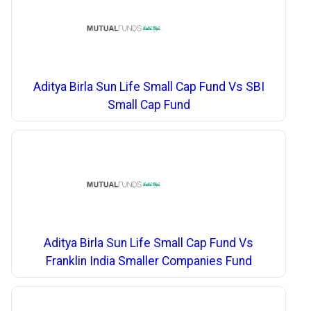
Aditya Birla Sun Life Small Cap Fund Vs SBI
Small Cap Fund
Aditya Birla Sun Life Small Cap Fund Vs
Franklin India Smaller Companies Fund