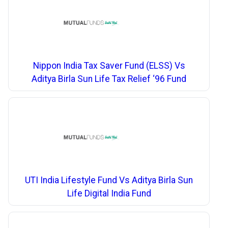
Nippon India Tax Saver Fund (ELSS) Vs
Aditya Birla Sun Life Tax Relief ‘96 Fund
UTI India Lifestyle Fund Vs Aditya Birla Sun
Life Digital India Fund