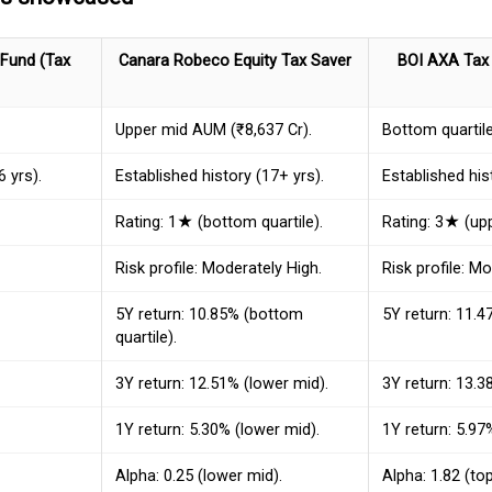
 Fund (Tax
Canara Robeco Equity Tax Saver
BOI AXA Tax
Upper mid AUM (₹8,637 Cr).
Bottom quartil
 yrs).
Established history (17+ yrs).
Established his
Rating: 1★ (bottom quartile).
Rating: 3★ (upp
Risk profile: Moderately High.
Risk profile: M
5Y return: 10.85% (bottom
5Y return: 11.4
quartile).
3Y return: 12.51% (lower mid).
3Y return: 13.38
1Y return: 5.30% (lower mid).
1Y return: 5.97%
Alpha: 0.25 (lower mid).
Alpha: 1.82 (top