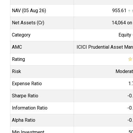
NAV (05 Aug 26)
₹955.61
↑ 1
Net Assets (Cr)
₹14,064 on
Category
Equity
AMC
ICICI Prudential Asset M
Rating
☆
Risk
Moderat
Expense Ratio
1.
Sharpe Ratio
-0
Information Ratio
-0
Alpha Ratio
-0
Min Investment
5