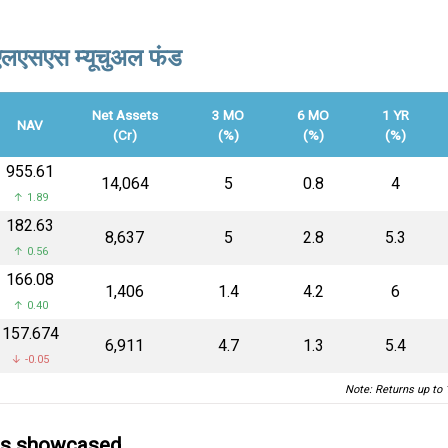
ग ईएलएसएस म्यूचुअल फंड
Net Assets
3 MO
6 MO
1 YR
NAV
(Cr)
(%)
(%)
(%)
₹955.61
₹14,064
5
0.8
4
↑ 1.89
₹182.63
₹8,637
5
2.8
5.3
↑ 0.56
₹166.08
₹1,406
1.4
4.2
6
↑ 0.40
₹157.674
₹6,911
4.7
1.3
5.4
↓ -0.05
Note: Returns up to 
ds showcased