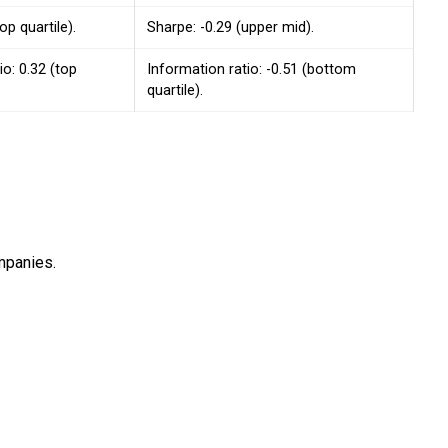
op quartile).
Sharpe: -0.29 (upper mid).
io: 0.32 (top
Information ratio: -0.51 (bottom
quartile).
mpanies.