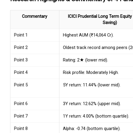
Commentary
ICICI Prudential Long Term Equity
Saving)
Point 1
Highest AUM (₹14,064 Cr).
Point 2
Oldest track record among peers (26
Point 3
Rating: 2★ (lower mid).
Point 4
Risk profile: Moderately High.
Point 5
5Y return: 11.44% (lower mid).
Point 6
3Y return: 12.62% (upper mid).
Point 7
1Y return: 4.00% (bottom quartile).
Point 8
Alpha: -0.74 (bottom quartile).