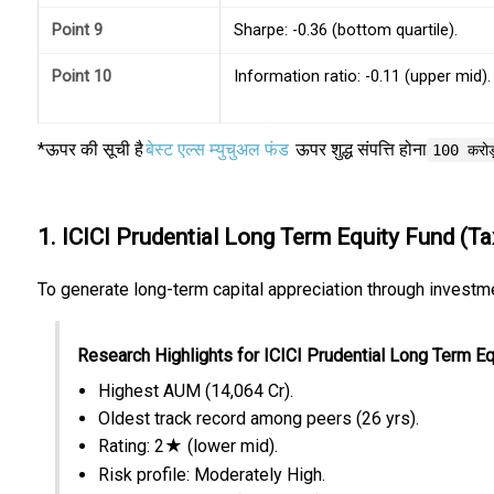
Point 9
Sharpe: -0.36 (bottom quartile).
Point 10
Information ratio: -0.11 (upper mid).
*ऊपर की सूची है
बेस्ट एल्स म्युचुअल फंड
ऊपर शुद्ध संपत्ति होना
100 करोड
1. ICICI Prudential Long Term Equity Fund (Ta
To generate long-term capital appreciation through investme
Research Highlights for ICICI Prudential Long Term Eq
Highest AUM (₹14,064 Cr).
Oldest track record among peers (26 yrs).
Rating: 2★ (lower mid).
Risk profile: Moderately High.