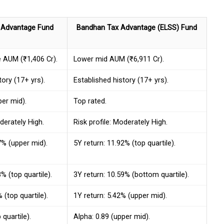
 Advantage Fund
Bandhan Tax Advantage (ELSS) Fund
e AUM (₹1,406 Cr).
Lower mid AUM (₹6,911 Cr).
tory (17+ yrs).
Established history (17+ yrs).
er mid).
Top rated.
oderately High.
Risk profile: Moderately High.
7% (upper mid).
5Y return: 11.92% (top quartile).
% (top quartile).
3Y return: 10.59% (bottom quartile).
 (top quartile).
1Y return: 5.42% (upper mid).
 quartile).
Alpha: 0.89 (upper mid).