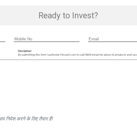
Ready to Invest?
Disclaimer:
By submitting this form I authorize Fincash.com to call/SMS/email me about its products and I ac
प निवेश करने के लिए तैयार हैं!