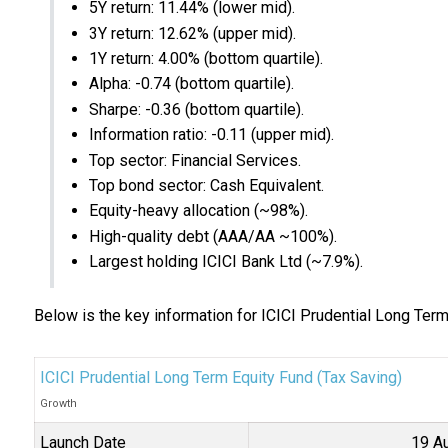
5Y return: 11.44% (lower mid).
3Y return: 12.62% (upper mid).
1Y return: 4.00% (bottom quartile).
Alpha: -0.74 (bottom quartile).
Sharpe: -0.36 (bottom quartile).
Information ratio: -0.11 (upper mid).
Top sector: Financial Services.
Top bond sector: Cash Equivalent.
Equity-heavy allocation (~98%).
High-quality debt (AAA/AA ~100%).
Largest holding ICICI Bank Ltd (~7.9%).
Below is the key information for ICICI Prudential Long Term
ICICI Prudential Long Term Equity Fund (Tax Saving)
Growth
Launch Date
19 A