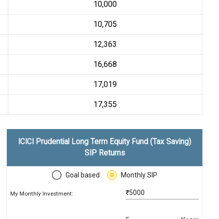
₹10,000
₹10,705
₹12,363
₹16,668
₹17,019
₹17,355
ICICI Prudential Long Term Equity Fund (Tax Saving)
SIP Returns
Goal based
Monthly SIP
₹
My Monthly Investment: