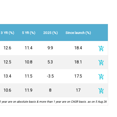
3 YR (%)
5 YR (%)
2025 (%)
Since launch (%)
add_shopping_cart
12.6
11.4
9.9
18.4
add_shopping_cart
12.5
10.8
5.3
18.1
add_shopping_cart
13.4
11.5
-3.5
17.5
add_shopping_cart
10.6
11.9
8
17
1 year are on absolute basis & more than 1 year are on CAGR basis. as on 5 Aug 26