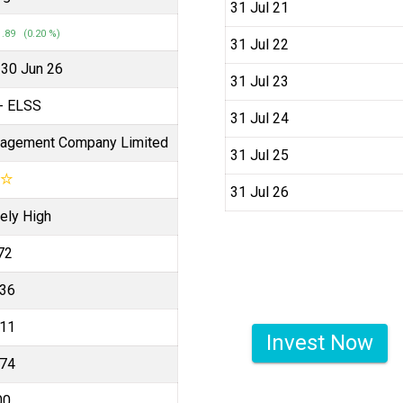
31 Jul 21
.89 (0.20 %)
31 Jul 22
 30 Jun 26
31 Jul 23
- ELSS
31 Jul 24
anagement Company Limited
31 Jul 25
☆
31 Jul 26
ely High
72
.36
.11
Invest Now
.74
00