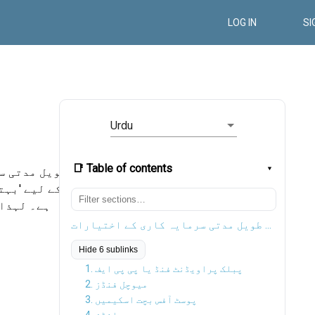
LOG IN
SI
Urdu
📑 Table of contents
طویل مدتی س
کے لیے 'بہت
ہے۔ لہذا،
ہندوستان میں سرفہرست طویل مدتی سرمایہ کاری کے اختیارات
Hide 6 sublinks
1. پبلک پراویڈنٹ فنڈ یا پی پی ایف
2. میوچل فنڈز
3. پوسٹ آفس بچت اسکیمیں