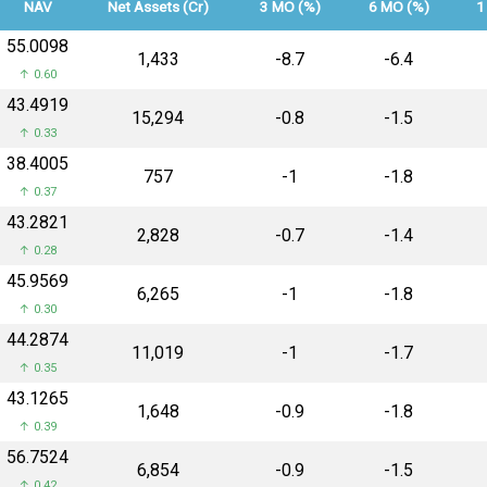
NAV
Net Assets (Cr)
3 MO (%)
6 MO (%)
1
₹55.0098
₹1,433
-8.7
-6.4
↑ 0.60
₹43.4919
₹15,294
-0.8
-1.5
↑ 0.33
₹38.4005
₹757
-1
-1.8
↑ 0.37
₹43.2821
₹2,828
-0.7
-1.4
↑ 0.28
₹45.9569
₹6,265
-1
-1.8
↑ 0.30
₹44.2874
₹11,019
-1
-1.7
↑ 0.35
₹43.1265
₹1,648
-0.9
-1.8
↑ 0.39
₹56.7524
₹6,854
-0.9
-1.5
↑ 0.42