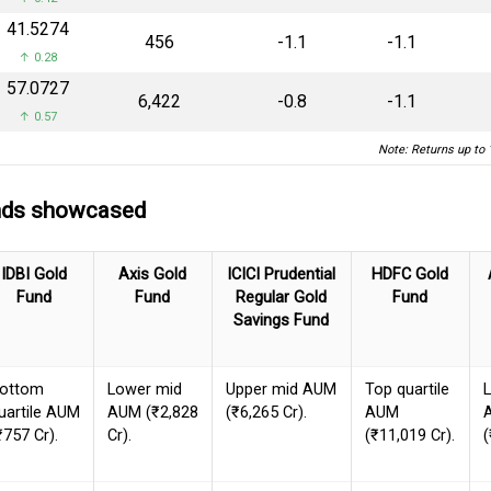
₹41.5274
₹456
-1.1
-1.1
↑ 0.28
₹57.0727
₹6,422
-0.8
-1.1
↑ 0.57
Note: Returns up to 
unds showcased
IDBI Gold
Axis Gold
ICICI Prudential
HDFC Gold
Fund
Fund
Regular Gold
Fund
Savings Fund
ottom
Lower mid
Upper mid AUM
Top quartile
uartile AUM
AUM (₹2,828
(₹6,265 Cr).
AUM
₹757 Cr).
Cr).
(₹11,019 Cr).
(