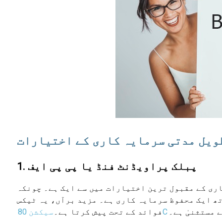
ویل مدتی سرمایہ کاری کے اختیارات
1. پبلک پراویڈنٹ فنڈ یا پی پی ایف
اری کے مقبول ترین اختیارات میں سے ایک ہے۔ چونکہ
تھ ایک محفوظ سرمایہ کاری ہے۔ مزید برآں، یہ ٹیکس
سیکشن 80C
فوائد کے تحت پیش کرتا ہے۔