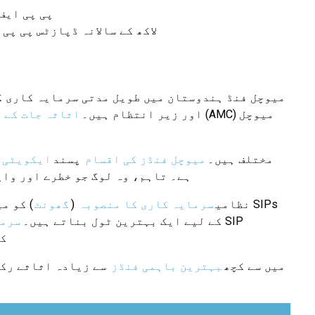
کے لیے بڑھایا جا سکتا ہے۔ کم از کم INR 500 سے زیادہ سے زی
میوچل فنڈ ہندوستان میں طویل مدتی سرمایہ کاری کے
(AMC) میوچل
) اور زیر انتظام ہیں۔
اثاثہ جات کے 
مختلف ہیں۔
میوچل فنڈز کی اقسام
پسند
ایکویٹی 
ہے۔ تاہم، وہ لوگ جو خطرے اور وا
نظامی
سرمایہ کاری کا منصوبہ
(
گھونٹ
) کو م
کے لیے ایک بہترین ٹول بناتے ہیں۔
سرما
کی
میں سے کچھ
بہترین باہمی فنڈز
سے زیادہ اثاثے رکھ