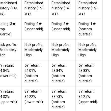
stablished
Established
Established
Established
istory (14+
history (15+
history (14+
history (15+
rs).
yrs).
yrs).
yrs).
Rating: 3★
Rating: 2★
Rating: 3★
Rating: 1★
top
(upper mid).
(upper mid).
(bottom
uartile).
quartile).
isk profile:
Risk profile:
Risk profile:
Risk profile:
Moderately
Moderately
Moderately
Moderately
igh.
High.
High.
High.
Y return:
5Y return:
5Y return:
5Y return:
24.04%
24.01%
23.84%
23.83%
lower mid).
(bottom
(bottom
(bottom
quartile).
quartile).
quartile).
Y return:
3Y return:
3Y return:
3Y return:
34.32%
34.22%
33.73%
34.25%
upper mid).
(lower mid).
(bottom
(upper mid).
quartile).