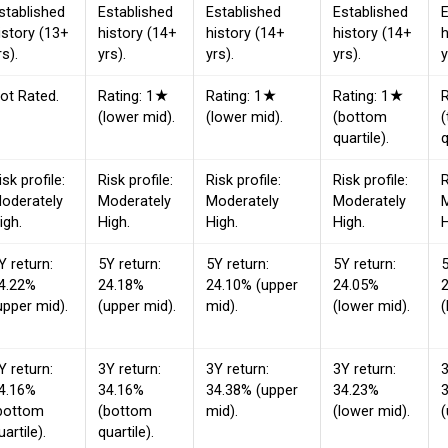
stablished
Established
Established
Established
E
istory (13+
history (14+
history (14+
history (14+
h
rs).
yrs).
yrs).
yrs).
y
ot Rated.
Rating: 1★
Rating: 1★
Rating: 1★
(lower mid).
(lower mid).
(bottom
(
quartile).
q
isk profile:
Risk profile:
Risk profile:
Risk profile:
R
oderately
Moderately
Moderately
Moderately
igh.
High.
High.
High.
H
Y return:
5Y return:
5Y return:
5Y return:
5
4.22%
24.18%
24.10% (upper
24.05%
upper mid).
(upper mid).
mid).
(lower mid).
(
Y return:
3Y return:
3Y return:
3Y return:
3
4.16%
34.16%
34.38% (upper
34.23%
bottom
(bottom
mid).
(lower mid).
(
uartile).
quartile).