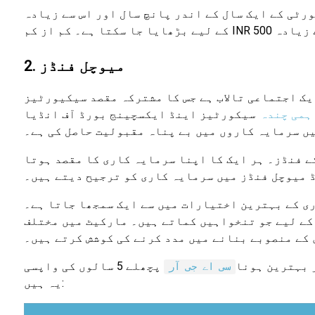
ے میچورٹی کے ایک سال کے اندر پانچ سال اور اس سے زیادہ
2. میوچل فنڈز
یک اجتماعی تالاب ہے جس کا مشترکہ مقصد سیکیورٹیز
ہمی چندہ
ں سرمایہ کاروں میں بے پناہ مقبولیت حاصل کی ہے۔
ے فنڈز۔ ہر ایک کا اپنا سرمایہ کاری کا مقصد ہوتا
ڈ میوچل فنڈز میں سرمایہ کاری کو ترجیح دیتے ہیں۔
کے بہترین اختیارات میں سے ایک سمجھا جاتا ہے۔ SIPs
ے لیے جو تنخواہیں کماتے ہیں۔ مارکیٹ میں مختلف SIP
کے منصوبے بنانے میں مدد کرنے کی کوشش کرتے ہیں۔
بہترین ہونا
پچھلے 5 سالوں کی واپسی
سی اے جی آر
یہ ہیں: