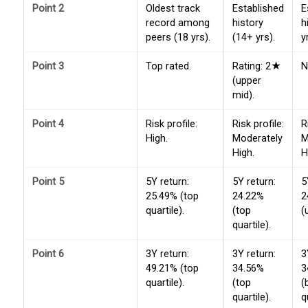
Point 2
Oldest track
Established
E
record among
history
h
peers (18 yrs).
(14+ yrs).
y
Point 3
Top rated.
Rating: 2★
N
(upper
mid).
Point 4
Risk profile:
Risk profile:
R
High.
Moderately
M
High.
H
Point 5
5Y return:
5Y return:
5
25.49% (top
24.22%
2
quartile).
(top
(
quartile).
Point 6
3Y return:
3Y return:
3
49.21% (top
34.56%
3
quartile).
(top
(
quartile).
q