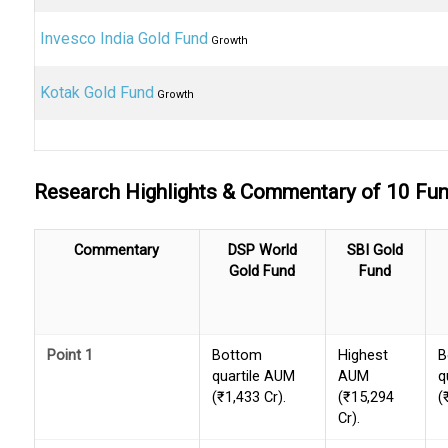
Invesco India Gold Fund
Growth
Kotak Gold Fund
Growth
Research Highlights & Commentary of 10 F
Commentary
DSP World
SBI Gold
Gold Fund
Fund
Point 1
Bottom
Highest
B
quartile AUM
AUM
q
(₹1,433 Cr).
(₹15,294
(
Cr).