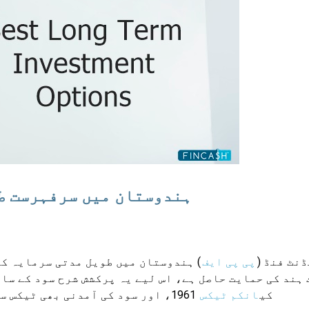
ہندوستان میں سرفہرست ط
نٹ فنڈ (
پی پی ایف
) ہندوستان میں طویل مدتی سرمایہ ک
ہند کی حمایت حاصل ہے، اس لیے یہ پرکشش شرح سود کے سا
کی
انکم ٹیکس
1961، اور سود کی آمدنی بھی ٹیکس سے مستثنیٰ ہے۔