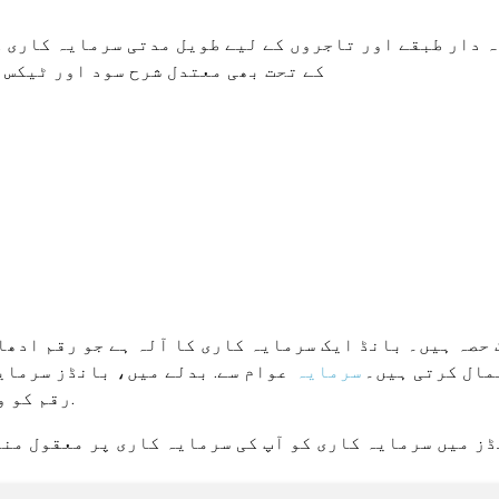
 دار طبقے اور تاجروں کے لیے طویل مدتی سرمایہ کاری ک
انکم ٹیکس ایکٹ کے سیکشن 80C کے تحت بھی معتدل شرح سو
حصہ ہیں۔ بانڈ ایک سرمایہ کاری کا آلہ ہے جو رقم ادھا
مال کرتی ہیں۔
سرمایہ
عوام سے. بدلے میں، بانڈز سرمای
پختگی کی مدت میں.
رقم کو و
ز میں سرمایہ کاری کو آپ کی سرمایہ کاری پر معقول منا