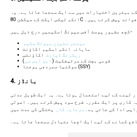
ے بہترین اختیارات میں سے ایک سمجھا جاتا ہے۔ وہ
د اور ٹیکس فوائد پیش کرتے ہیں۔
کچھ مشہور پوسٹ آفس سیونگ اسکیمیں درج ذیل ہیں-
سینئر سٹیزن سیونگ سکیم
ماہانہ انکم اسکیم اکاؤنٹ
ریکرنگ ڈپازٹ
اکاؤنٹس
قومی بچت کے سرٹیفکیٹ (
این ایس سی
)
سوکنیا سمردھی یوجنا (SSY)
4. بانڈز
ر لینے کے لیے استعمال ہوتا ہے۔ یہ ایک طویل مدتی
ہ کاری پر ایک مقررہ شرح سود پیش کرتے ہیں۔ اصولی
اپس ادا کی جاتی ہے۔
سرمایہ کار
فع کمانے کے لیے ایک اچھا متبادل سمجھا جاتا ہے۔