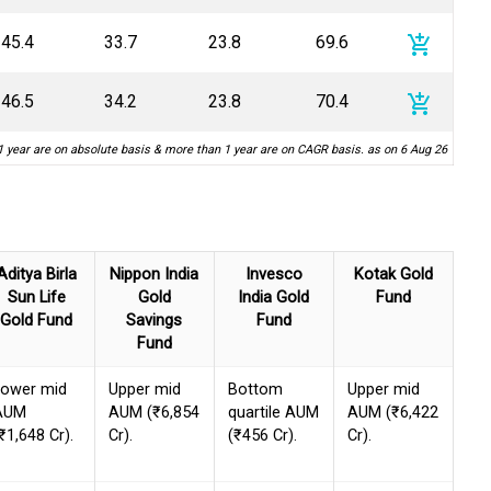
add_shopping_cart
45.4
33.7
23.8
69.6
add_shopping_cart
46.5
34.2
23.8
70.4
1 year are on absolute basis & more than 1 year are on CAGR basis. as on 6 Aug 26
Aditya Birla
Nippon India
Invesco
Kotak Gold
Sun Life
Gold
India Gold
Fund
Gold Fund
Savings
Fund
Fund
Lower mid
Upper mid
Bottom
Upper mid
AUM
AUM (₹6,854
quartile AUM
AUM (₹6,422
₹1,648 Cr).
Cr).
(₹456 Cr).
Cr).