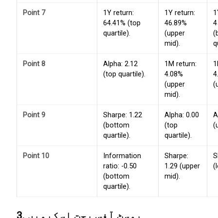
Point 7
1Y return:
1Y return:
1
64.41% (top
46.89%
4
quartile).
(upper
(
mid).
q
Point 8
Alpha: 2.12
1M return:
1
(top quartile).
4.08%
4
(upper
(
mid).
Point 9
Sharpe: 1.22
Alpha: 0.00
A
(bottom
(top
(
quartile).
quartile).
Point 10
Information
Sharpe:
S
ratio: -0.50
1.29 (upper
(
(bottom
mid).
quartile).
3. پوسٹ آفس بچت اسکیمیں