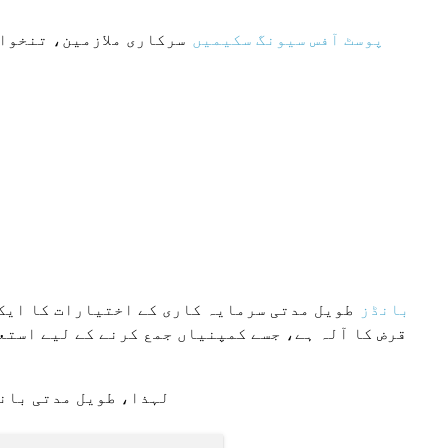
پوسٹ آفس سیونگ سکیمیں
سرکاری ملازمین، تنخواہ
بانڈز
طویل مدتی سرمایہ کاری کے اختیارات کا ایک 
قرض کا آلہ ہے، جسے کمپنیاں جمع کرنے کے لیے استع
لہذا، طویل مدتی بانڈ