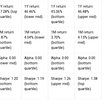
Y return:
1Y return:
1Y return:
1Y return:
7.28% (top
46.46%
45.36%
46.48%
uartile).
(lower mid).
(bottom
(upper mid).
quartile).
M return:
1M return:
1M return:
1M return:
3.87%
4.04% (lower
3.70%
4.15% (upper
(bottom
mid).
(bottom
mid).
uartile).
quartile).
lpha: 0.00
Alpha: 0.00
Alpha: 0.00
Alpha: 0.00
lower mid).
(bottom
(bottom
(bottom
quartile).
quartile).
quartile).
harpe: 1.20
Sharpe: 1.19
Sharpe: 1.26
Sharpe: 1.38
(bottom
(bottom
(upper mid).
(top
uartile).
quartile).
quartile).