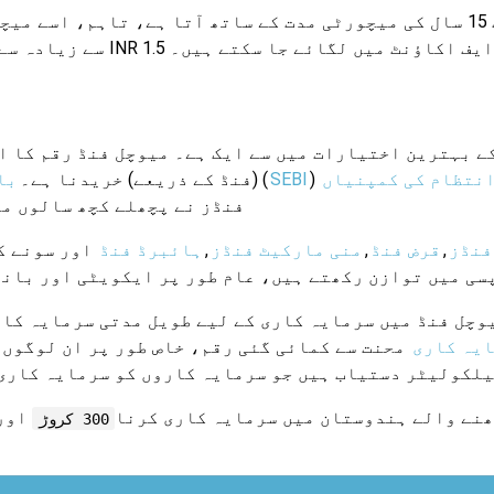
پی پی ایف 15 سال کی میچورٹی مدت کے ساتھ آتا ہے، تاہم، اس
ادہ INR 1.5 لاکھ کے سالانہ ڈپازٹس پی پی ایف اکاؤنٹ میں لگائے جا سکتے ہیں۔
 بہترین اختیارات میں سے ایک ہے۔ میوچل فنڈ رقم کا ا
انتظام کی کمپنیاں
SEBI
سیکورٹیز اینڈ ایکسچینج بورڈ آف انڈیا (
(فنڈ کے ذریعے) خریدنا ہے۔
با
فنڈز نے پچھلے کچھ سالوں می
فنڈز
,
قرض فنڈ
,
منی مارکیٹ فنڈز
,
ہائبرڈ فنڈ
اور سونے ک
پسی میں توازن رکھتے ہیں، عام طور پر ایکویٹی اور بان
یوچل فنڈ میں سرمایہ کاری کے لیے طویل مدتی سرمایہ کاری 
یہ کاری
محنت سے کمائی گئی رقم، خاص طور پر ان لوگوں ک
لکولیٹر دستیاب ہیں جو سرمایہ کاروں کو سرمایہ کاری 
نے والے ہندوستان میں سرمایہ کاری کرنا
اور 
300 کروڑ