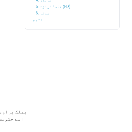
4. بانڈز
5. فکسڈ ڈپازٹ (FD)
6. سونا
نتیجہ
پبلک پراویڈ
اسے حکومت 