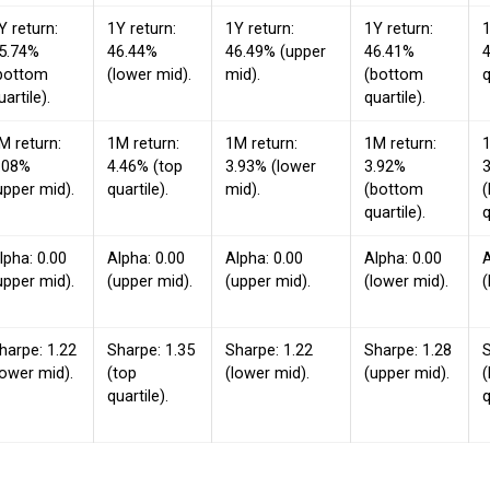
Y return:
1Y return:
1Y return:
1Y return:
1
5.74%
46.44%
46.49% (upper
46.41%
4
bottom
(lower mid).
mid).
(bottom
q
uartile).
quartile).
M return:
1M return:
1M return:
1M return:
1
.08%
4.46% (top
3.93% (lower
3.92%
upper mid).
quartile).
mid).
(bottom
quartile).
q
lpha: 0.00
Alpha: 0.00
Alpha: 0.00
Alpha: 0.00
A
upper mid).
(upper mid).
(upper mid).
(lower mid).
(
harpe: 1.22
Sharpe: 1.35
Sharpe: 1.22
Sharpe: 1.28
S
lower mid).
(top
(lower mid).
(upper mid).
quartile).
q