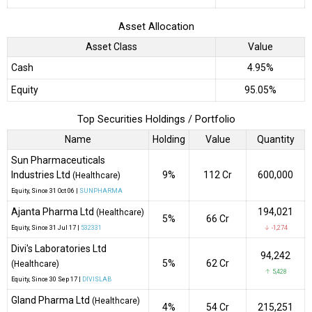
Asset Allocation
Asset Class
Value
Cash
4.95%
Equity
95.05%
Top Securities Holdings / Portfolio
Name
Holding
Value
Quantity
Sun Pharmaceuticals
Industries Ltd
9%
₹112 Cr
600,000
(Healthcare)
Equity
, Since
31 Oct 06 |
SUNPHARMA
Ajanta Pharma Ltd
194,021
(Healthcare)
5%
₹66 Cr
Equity
, Since
31 Jul 17 |
532331
↓ -1,274
Divi's Laboratories Ltd
94,242
5%
₹62 Cr
(Healthcare)
↑ 5,428
Equity
, Since
30 Sep 17 |
DIVISLAB
Gland Pharma Ltd
(Healthcare)
4%
₹54 Cr
215,251