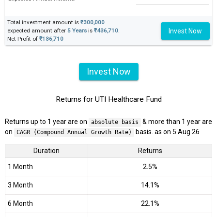
Total investment amount is
₹300,000
Invest Now
expected amount after
5 Years
is
₹436,710
.
Net Profit of
₹136,710
Invest Now
Returns for UTI Healthcare Fund
Returns up to 1 year are on
& more than 1 year are
absolute basis
on
basis. as on 5 Aug 26
CAGR (Compound Annual Growth Rate)
Duration
Returns
1 Month
2.5%
3 Month
14.1%
6 Month
22.1%