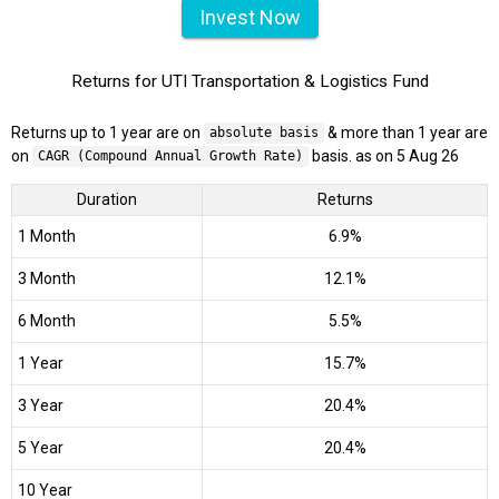
Invest Now
Returns for UTI Transportation & Logistics Fund
Returns up to 1 year are on
& more than 1 year are
absolute basis
on
basis. as on 5 Aug 26
CAGR (Compound Annual Growth Rate)
Duration
Returns
1 Month
6.9%
3 Month
12.1%
6 Month
5.5%
1 Year
15.7%
3 Year
20.4%
5 Year
20.4%
10 Year