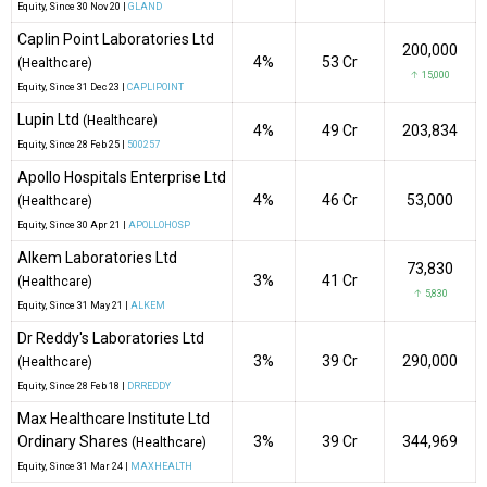
Equity
, Since
30 Nov 20 |
GLAND
Caplin Point Laboratories Ltd
200,000
4%
₹53 Cr
(Healthcare)
↑ 15,000
Equity
, Since
31 Dec 23 |
CAPLIPOINT
Lupin Ltd
(Healthcare)
4%
₹49 Cr
203,834
Equity
, Since
28 Feb 25 |
500257
Apollo Hospitals Enterprise Ltd
4%
₹46 Cr
53,000
(Healthcare)
Equity
, Since
30 Apr 21 |
APOLLOHOSP
Alkem Laboratories Ltd
73,830
3%
₹41 Cr
(Healthcare)
↑ 5,830
Equity
, Since
31 May 21 |
ALKEM
Dr Reddy's Laboratories Ltd
3%
₹39 Cr
290,000
(Healthcare)
Equity
, Since
28 Feb 18 |
DRREDDY
Max Healthcare Institute Ltd
Ordinary Shares
3%
₹39 Cr
344,969
(Healthcare)
Equity
, Since
31 Mar 24 |
MAXHEALTH