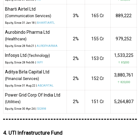
Bharti Airtel Ltd
3%
₹165 Cr
889,222
(Communication Services)
Equity
, Since
31 Jan 18 |
BHARTIARTL
Aurobindo Pharma Ltd
2%
₹155 Cr
979,252
(Healthcare)
Equity
, Since
28 Feb 21 |
AUROPHARMA
Infosys Ltd
1,533,225
(Technology)
2%
₹153 Cr
Equity
, Since
28 Feb 06 |
INFY
↑ 85,000
Aditya Birla Capital Ltd
3,880,761
2%
₹152 Cr
(Financial Services)
↑ 820,000
Equity
, Since
31 Aug 22 |
ABCAPITAL
Power Grid Corp Of India Ltd
2%
₹151 Cr
5,264,807
(Utilities)
Equity
, Since
30 Apr 24 |
532898
4. UTI Infrastructure Fund