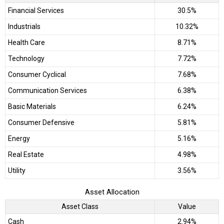
Financial Services
30.5%
Industrials
10.32%
Health Care
8.71%
Technology
7.72%
Consumer Cyclical
7.68%
Communication Services
6.38%
Basic Materials
6.24%
Consumer Defensive
5.81%
Energy
5.16%
Real Estate
4.98%
Utility
3.56%
Asset Allocation
Asset Class
Value
Cash
2.94%