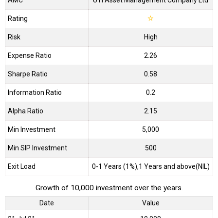
AMC
UTI Asset Management Company Ltd
Rating
☆
Risk
High
Expense Ratio
2.26
Sharpe Ratio
0.58
Information Ratio
0.2
Alpha Ratio
2.15
Min Investment
5,000
Min SIP Investment
500
Exit Load
0-1 Years (1%),1 Years and above(NIL)
Growth of 10,000 investment over the years.
Date
Value