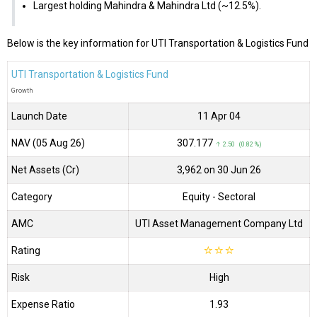
Largest holding Mahindra & Mahindra Ltd (~12.5%).
Below is the key information for UTI Transportation & Logistics Fund
UTI Transportation & Logistics Fund
Growth
Launch Date
11 Apr 04
NAV (05 Aug 26)
₹307.177
↑ 2.50 (0.82 %)
Net Assets (Cr)
₹3,962 on 30 Jun 26
Category
Equity
- Sectoral
AMC
UTI Asset Management Company Ltd
Rating
☆
☆
☆
Risk
High
Expense Ratio
1.93