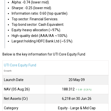
Alpha: -0.74 (lower mid).
Sharpe: -0.25 (lower mid).
Information ratio: 0.60 (top quartile).
Top sector: Financial Services.
Top bond sector: Cash Equivalent.
Equity-heavy allocation (~97%).
High-quality debt (AAA/AA ~100%).
Largest holding HDFC Bank Ltd (~5.5%).
Below is the key information for UTI Core Equity Fund
UTI Core Equity Fund
Growth
Launch Date
20 May 09
NAV (05 Aug 26)
₹188.312
↑ 0.49 (0.26 %)
Net Assets (Cr)
₹6,218 on 30 Jun 26
Category
Equity
- Large & Mid Cap