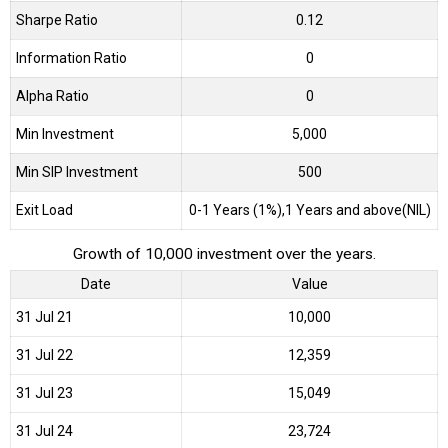
Sharpe Ratio
0.12
Information Ratio
0
Alpha Ratio
0
Min Investment
5,000
Min SIP Investment
500
Exit Load
0-1 Years (1%),1 Years and above(NIL)
Growth of 10,000 investment over the years.
Date
Value
31 Jul 21
₹10,000
31 Jul 22
₹12,359
31 Jul 23
₹15,049
31 Jul 24
₹23,724