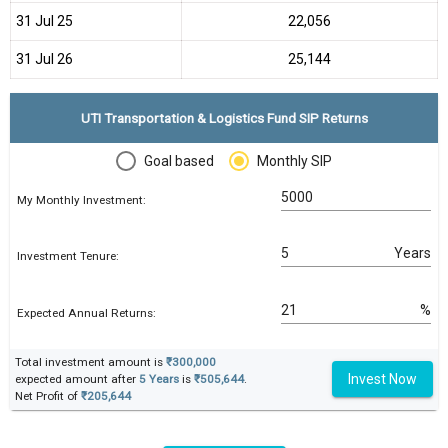
31 Jul 25
₹22,056
31 Jul 26
₹25,144
UTI Transportation & Logistics Fund SIP Returns
Goal based
Monthly SIP
My Monthly Investment:
Years
Investment Tenure:
%
Expected Annual Returns:
Total investment amount is
₹300,000
Invest Now
expected amount after
5 Years
is
₹505,644
.
Net Profit of
₹205,644