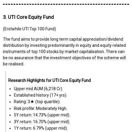
3. UTI Core Equity Fund
(Erstwhile UTI Top 100 Fund)
The fund aims to provide long term capital appreciation/dividend
distribution by investing predominantly in equity and equity related
instruments of top 100 stocks by market capitalisation. There can
be no assurance that the investment objectives of the scheme will
be realised.
Research Highlights for UTI Core Equity Fund
Upper mid AUM (₹6,218 Cr).
Established history (17+ yrs).
Rating: 3★ (top quartile).
Risk profile: Moderately High.
5Y return: 14.73% (upper mid).
3Y return: 16.70% (upper mid).
1Y return: 6.79% (upper mid).