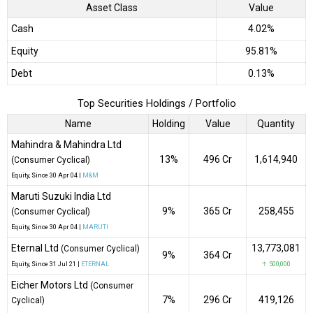
Asset Class
Value
Cash
4.02%
Equity
95.81%
Debt
0.13%
Top Securities Holdings / Portfolio
Name
Holding
Value
Quantity
Mahindra & Mahindra Ltd
13%
₹496 Cr
1,614,940
(Consumer Cyclical)
Equity
, Since
30 Apr 04 |
M&M
Maruti Suzuki India Ltd
9%
₹365 Cr
258,455
(Consumer Cyclical)
Equity
, Since
30 Apr 04 |
MARUTI
Eternal Ltd
13,773,081
(Consumer Cyclical)
9%
₹364 Cr
Equity
, Since
31 Jul 21 |
ETERNAL
↑ 500,000
Eicher Motors Ltd
(Consumer
7%
₹296 Cr
419,126
Cyclical)