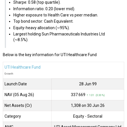
Sharpe: 0.58 (top quartile).
Information ratio: 0.20 (lower mid).
Higher exposure to Health Care vs peer median.
Top bond sector: Cash Equivalent.
Equity-heavy allocation (~95%).
Largest holding Sun Pharmaceuticals Industries Ltd
(~8.5%).
Below is the key information for UTI Healthcare Fund
UTI Healthcare Fund
Growth
Launch Date
28 Jun 99
NAV (05 Aug 26)
₹337.669
↑ 1.01 (0.30 %)
Net Assets (Cr)
₹1,308 on 30 Jun 26
Category
Equity
- Sectoral