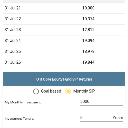
31 Jul 21
₹10,000
31 Jul 22
₹10,374
31 Jul 23
₹12,812
31 Jul 24
₹19,094
31 Jul 25
₹18,978
31 Jul 26
₹19,844
UTI Core Equity Fund SIP Returns
Goal based
Monthly SIP
My Monthly Investment:
Years
Investment Tenure: