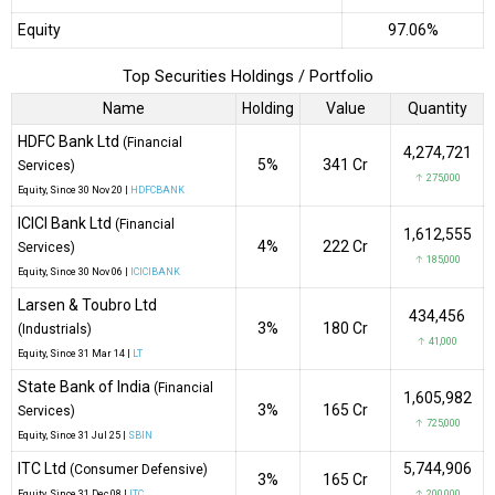
Equity
97.06%
Top Securities Holdings / Portfolio
Name
Holding
Value
Quantity
HDFC Bank Ltd
(Financial
4,274,721
5%
₹341 Cr
Services)
↑ 275,000
Equity
, Since
30 Nov 20 |
HDFCBANK
ICICI Bank Ltd
(Financial
1,612,555
4%
₹222 Cr
Services)
↑ 185,000
Equity
, Since
30 Nov 06 |
ICICIBANK
Larsen & Toubro Ltd
434,456
3%
₹180 Cr
(Industrials)
↑ 41,000
Equity
, Since
31 Mar 14 |
LT
State Bank of India
(Financial
1,605,982
3%
₹165 Cr
Services)
↑ 725,000
Equity
, Since
31 Jul 25 |
SBIN
ITC Ltd
5,744,906
(Consumer Defensive)
3%
₹165 Cr
Equity
, Since
31 Dec 08 |
ITC
↑ 200,000