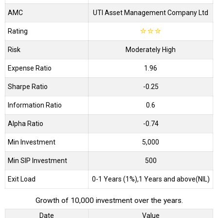
AMC
UTI Asset Management Company Ltd
Rating
☆
☆
☆
Risk
Moderately High
Expense Ratio
1.96
Sharpe Ratio
-0.25
Information Ratio
0.6
Alpha Ratio
-0.74
Min Investment
5,000
Min SIP Investment
500
Exit Load
0-1 Years (1%),1 Years and above(NIL)
Growth of 10,000 investment over the years.
Date
Value