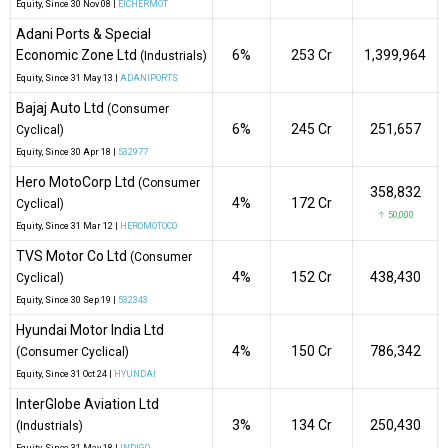
Equity
, Since
30 Nov 08 |
EICHERMOT
Adani Ports & Special
Economic Zone Ltd
6%
₹253 Cr
1,399,964
(Industrials)
Equity
, Since
31 May 13 |
ADANIPORTS
Bajaj Auto Ltd
(Consumer
6%
₹245 Cr
251,657
Cyclical)
Equity
, Since
30 Apr 18 |
532977
Hero MotoCorp Ltd
(Consumer
358,832
4%
₹172 Cr
Cyclical)
↑ 50,000
Equity
, Since
31 Mar 12 |
HEROMOTOCO
TVS Motor Co Ltd
(Consumer
4%
₹152 Cr
438,430
Cyclical)
Equity
, Since
30 Sep 19 |
532343
Hyundai Motor India Ltd
4%
₹150 Cr
786,342
(Consumer Cyclical)
Equity
, Since
31 Oct 24 |
HYUNDAI
InterGlobe Aviation Ltd
3%
₹134 Cr
250,430
(Industrials)
Equity
, Since
31 May 18 |
INDIGO