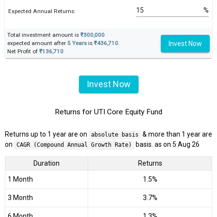
%
Expected Annual Returns:
Total investment amount is
₹300,000
Invest Now
expected amount after
5 Years
is
₹436,710
.
Net Profit of
₹136,710
Invest Now
Returns for UTI Core Equity Fund
Returns up to 1 year are on
& more than 1 year are
absolute basis
on
basis. as on 5 Aug 26
CAGR (Compound Annual Growth Rate)
Duration
Returns
1 Month
1.5%
3 Month
3.7%
6 Month
1.3%