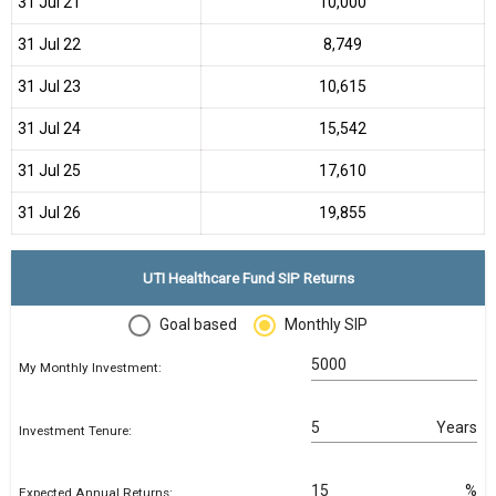
31 Jul 21
₹10,000
31 Jul 22
₹8,749
31 Jul 23
₹10,615
31 Jul 24
₹15,542
31 Jul 25
₹17,610
31 Jul 26
₹19,855
UTI Healthcare Fund SIP Returns
Goal based
Monthly SIP
My Monthly Investment:
Years
Investment Tenure:
%
Expected Annual Returns: