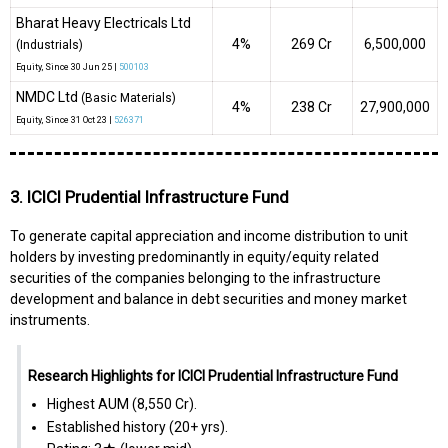
Bharat Heavy Electricals Ltd
4%
₹269 Cr
6,500,000
(Industrials)
Equity
, Since
30 Jun 25 |
500103
NMDC Ltd
(Basic Materials)
4%
₹238 Cr
27,900,000
Equity
, Since
31 Oct 23 |
526371
3. ICICI Prudential Infrastructure Fund
To generate capital appreciation and income distribution to unit
holders by investing predominantly in equity/equity related
securities of the companies belonging to the infrastructure
development and balance in debt securities and money market
instruments.
Research Highlights for ICICI Prudential Infrastructure Fund
Highest AUM (₹8,550 Cr).
Established history (20+ yrs).