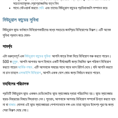
সচেতনতামূলক প্রোগ্রামগুলির যত্ন নিন
সাথে নেটওয়ার্ক করতে
সেবি
এবং তাদের মিউচুয়াল ফান্ডের প্রবিধানগুলি সম্পাদন করে
মিউচুয়াল ফান্ডের সুবিধা
মিউচুয়াল ফান্ড বর্তমানে বিনিয়োগকারীদের মধ্যে সবচেয়ে জনপ্রিয় বিনিয়োগের বিকল্প। এটি অনেক
সুবিধা প্রদান করে যেমন-
সামর্থ্য
এটা গুরুত্বপূর্ণ এক
মিউচুয়াল ফান্ডের সুবিধা
আপনি মাত্র টাকা দিয়ে বিনিয়োগ শুরু করতে পারেন।
500 ক
চুমুক
. আপনি আপনার অংশ হিসাবে একটি দীর্ঘমেয়াদী জন্য নিয়মিত অল্প পরিমাণ বিনিয়োগ
করতে পারেন
আর্থিক লক্ষ্য
. এটি আপনাকে সময়ের সাথে সাথে ভাল রিটার্ন দেবে। যদি আপনি করতে
না চান তাহলে
এসআইপি বিনিয়োগ
, আপনি একক যোগ মোড জন্য নির্বাচন করতে পারেন.
তহবিলের পরিচালক
প্রতিটি মিউচুয়াল ফান্ড একজন ডেডিকেটেড ফান্ড ম্যানেজার দ্বারা পরিচালিত হয়। ফান্ড ম্যানেজার
ক্রয়-বিক্রয়ের বিষয়ে সিদ্ধান্ত নেন। সুতরাং, আপনাকে আপনার বিনিয়োগ সম্পর্কে চিন্তা করতে হবে
না বা
বাজার
দোলনা এই ফান্ড ম্যানেজাররা পেশাগতভাবে দক্ষ এবং তারা ফান্ডের উদ্দেশ্য পূরণের জন্য
সেরা বিকল্প বেছে নেয়।