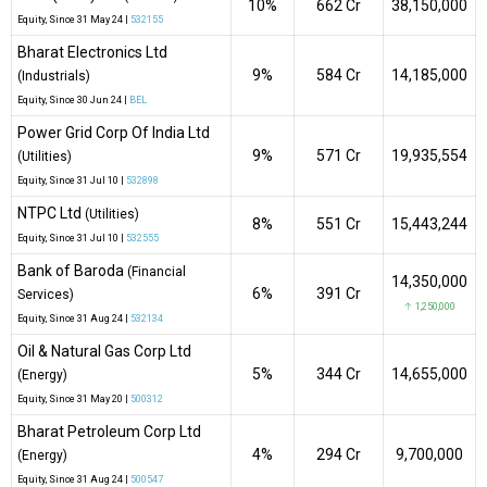
10%
₹662 Cr
38,150,000
Equity
, Since
31 May 24 |
532155
Bharat Electronics Ltd
9%
₹584 Cr
14,185,000
(Industrials)
Equity
, Since
30 Jun 24 |
BEL
Power Grid Corp Of India Ltd
9%
₹571 Cr
19,935,554
(Utilities)
Equity
, Since
31 Jul 10 |
532898
NTPC Ltd
(Utilities)
8%
₹551 Cr
15,443,244
Equity
, Since
31 Jul 10 |
532555
Bank of Baroda
(Financial
14,350,000
6%
₹391 Cr
Services)
↑ 1,250,000
Equity
, Since
31 Aug 24 |
532134
Oil & Natural Gas Corp Ltd
5%
₹344 Cr
14,655,000
(Energy)
Equity
, Since
31 May 20 |
500312
Bharat Petroleum Corp Ltd
4%
₹294 Cr
9,700,000
(Energy)
Equity
, Since
31 Aug 24 |
500547