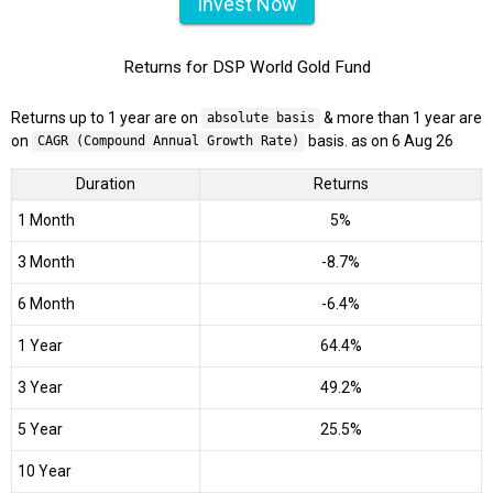
Invest Now
Returns for DSP World Gold Fund
Returns up to 1 year are on
& more than 1 year are
absolute basis
on
basis. as on 6 Aug 26
CAGR (Compound Annual Growth Rate)
Duration
Returns
1 Month
5%
3 Month
-8.7%
6 Month
-6.4%
1 Year
64.4%
3 Year
49.2%
5 Year
25.5%
10 Year