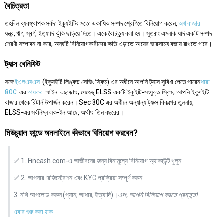
বৈচিত্রতা
তহবিল ব্যবস্থাপক সর্বদা ইক্যুইটির মতো একাধিক সম্পদ শ্রেণিতে বিনিয়োগ করেন,
অর্থ বাজার
যন্ত্র, ঋণ, স্বর্ণ, ইত্যাদি ঝুঁকি ছড়িয়ে দিতে। একে বৈচিত্র্য বলা হয়। সুতরাং এমনকি যদি একটি সম্পদ
শ্রেণী সম্পাদন না করে, অন্যটি বিনিয়োগকারীদের ক্ষতি এড়াতে আয়ের ভারসাম্য বজায় রাখতে পারে।
ট্যাক্স বেনিফিট
সঙ্গে
ইএলএসএস
(ইক্যুইটি লিঙ্কড সেভিং স্কিম) এর অধীনে আপনি ট্যাক্স সুবিধা পেতে পারেন
ধারা
80C
এর
আয়কর
আইন. এছাড়াও, যেহেতু ELSS একটি ইকুইটি-সংযুক্ত স্কিম, আপনি ইক্যুইটি
বাজার থেকে রিটার্ন উপার্জন করেন। Sec 80C এর অধীনে অন্যান্য ট্যাক্স বিকল্পের তুলনায়,
ELSS-এর সর্বনিম্ন লক-ইন আছে, অর্থাৎ, তিন বছরের।
মিউচুয়াল ফান্ডে অনলাইনে কীভাবে বিনিয়োগ করবেন?
✅ 1. Fincash.com-এ আজীবনের জন্য বিনামূল্যে বিনিয়োগ অ্যাকাউন্ট খুলুন
✅ 2. আপনার রেজিস্ট্রেশন এবং KYC প্রক্রিয়া সম্পূর্ণ করুন
3. নথি আপলোড করুন (প্যান, আধার, ইত্যাদি)।
এবং, আপনি বিনিয়োগ করতে প্রস্তুত!
এবার শুরু করা যাক