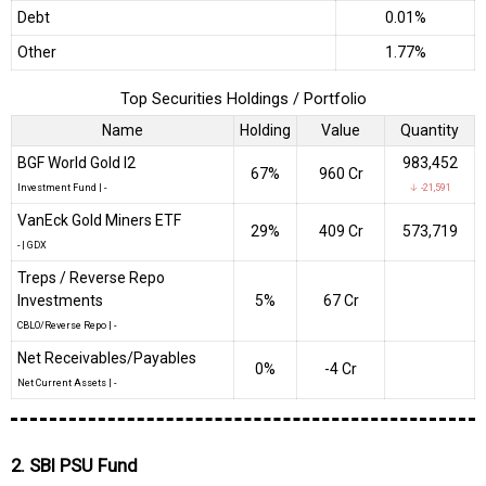
Debt
0.01%
Other
1.77%
Top Securities Holdings / Portfolio
Name
Holding
Value
Quantity
BGF World Gold I2
983,452
67%
₹960 Cr
Investment Fund
|
-
↓ -21,591
VanEck Gold Miners ETF
29%
₹409 Cr
573,719
-
|
GDX
Treps / Reverse Repo
Investments
5%
₹67 Cr
CBLO/Reverse Repo
|
-
Net Receivables/Payables
0%
-₹4 Cr
Net Current Assets
|
-
2. SBI PSU Fund