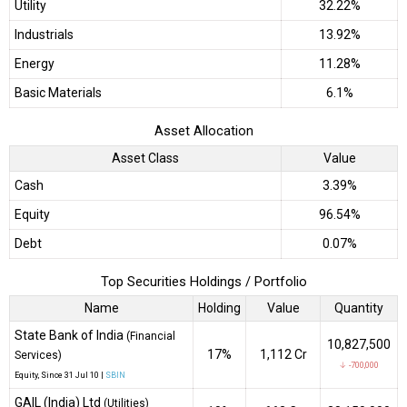
Utility
32.22%
Industrials
13.92%
Energy
11.28%
Basic Materials
6.1%
Asset Allocation
Asset Class
Value
Cash
3.39%
Equity
96.54%
Debt
0.07%
Top Securities Holdings / Portfolio
Name
Holding
Value
Quantity
State Bank of India
(Financial
10,827,500
17%
₹1,112 Cr
Services)
↓ -700,000
Equity
, Since
31 Jul 10 |
SBIN
GAIL (India) Ltd
(Utilities)