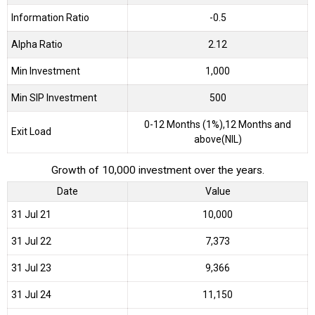
Information Ratio
-0.5
Alpha Ratio
2.12
Min Investment
1,000
Min SIP Investment
500
0-12 Months (1%),12 Months and
Exit Load
above(NIL)
Growth of 10,000 investment over the years.
Date
Value
31 Jul 21
₹10,000
31 Jul 22
₹7,373
31 Jul 23
₹9,366
31 Jul 24
₹11,150