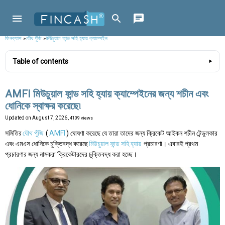
ফিনক্যাশ
»
যৌথ পুঁজি
»
মিউচুয়াল ফান্ড সহি হ্যায় ক্যাম্পেইন
Table of contents
AMFI মিউচুয়াল ফান্ড সহি হ্যায় ক্যাম্পেইনের জন্য শচীন এবং
ধোনিকে স্বাক্ষর করেছে৷
Updated on
August 7, 2026
, 4109 views
সমিতির
যৌথ পুঁজি
(
AMFI
) ঘোষণা করেছে যে তারা তাদের জন্য ক্রিকেট আইকন শচীন টেন্ডুলকার
এবং এমএস ধোনিকে চুক্তিবদ্ধ করেছে
মিউচুয়াল ফান্ড সহি হ্যায়
প্রচারণা। এবারই প্রথম
প্রচারণার জন্য নামকরা ক্রিকেটারদের চুক্তিবদ্ধ করা হচ্ছে।