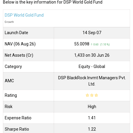
Below is the key information for DSP World Gold Fund
DSP World Gold Fund
Growth
Launch Date
14 Sep 07
NAV (06 Aug 26)
₹55.0098
↑ 0.60 (1.10 %)
Net Assets (Cr)
₹1,433 on 30 Jun 26
Category
Equity
- Global
DSP BlackRock Invmt Managers Pvt.
AMC
Ltd.
Rating
☆
☆
☆
Risk
High
Expense Ratio
1.41
Sharpe Ratio
1.22