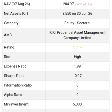
NAV (07 Aug 26)
₹204.97
↓ -0.35 (-0.17 %)
Net Assets (Cr)
₹8,550 on 30 Jun 26
Category
Equity
- Sectoral
ICICI Prudential Asset Management
AMC
Company Limited
Rating
☆
☆
☆
Risk
High
Expense Ratio
1.89
Sharpe Ratio
-0.07
Information Ratio
0
Alpha Ratio
0
Min Investment
5,000