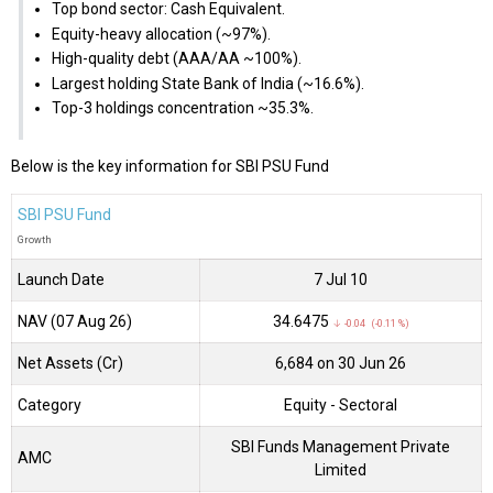
Top bond sector: Cash Equivalent.
Equity-heavy allocation (~97%).
High-quality debt (AAA/AA ~100%).
Largest holding State Bank of India (~16.6%).
Top-3 holdings concentration ~35.3%.
Below is the key information for SBI PSU Fund
SBI PSU Fund
Growth
Launch Date
7 Jul 10
NAV (07 Aug 26)
₹34.6475
↓ -0.04 (-0.11 %)
Net Assets (Cr)
₹6,684 on 30 Jun 26
Category
Equity
- Sectoral
SBI Funds Management Private
AMC
Limited