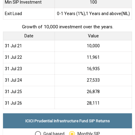
Min SIP Investment
100
Exit Load
0-1 Years (1%),1 Years and above(NIL)
Growth of 10,000 investment over the years.
Date
Value
31 Jul 21
₹10,000
31 Jul 22
₹11,961
31 Jul 23
₹16,935
31 Jul 24
₹27,533
31 Jul 25
₹26,878
31 Jul 26
₹28,111
ICICI Prudential Infrastructure Fund SIP Returns
Goal based
Monthly SIP