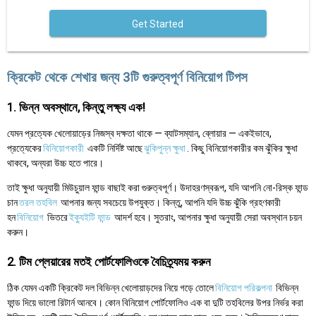
Get Started
ক্রিকেট থেকে শেখার জন্য 3টি গুরুত্বপূর্ণ বিনিয়োগ টিপস
1. ভিন্ন অবস্থানে, কিন্তু লক্ষ্য এক!
যেমন প্রত্যেক খেলোয়াড়ের নিজস্ব দক্ষতা থাকে — ব্যাটসম্যান, ব্লোয়ার — একইভাবে,
প্রত্যেকের
বিনিয়োগকারী
একটি নির্দিষ্ট আছে
ঝুকিপুন্ন ক্ষুধা
. কিছু বিনিয়োগকারীর কম ঝুঁকির ক্ষুধা
থাকবে, অন্যরা উচ্চ হতে পারে।
তাই ক্ষুধা অনুযায়ী মিউচুয়াল ফান্ড বাছাই করা গুরুত্বপূর্ণ। উদাহরণস্বরূপ, যদি আপনি নো-রিস্ক ফান্ড
চান
তরল তহবিল
আপনার জন্য সবচেয়ে উপযুক্ত। কিন্তু, আপনি যদি উচ্চ ঝুঁকি গ্রহণকারী
হন
বিনিয়োগ
ভিতরে
ইক্যুইটি ফান্ড
আদর্শ হবে। সুতরাং, আপনার ক্ষুধা অনুযায়ী সেরা অবস্থান চয়ন
করুন।
2. টিম প্লেয়ারের মতই পোর্টফোলিওকে বৈচিত্র্যময় করুন
ঠিক যেমন একটি ক্রিকেট দল বিভিন্ন খেলোয়াড়দের নিয়ে গড়ে তোলে
বিনিয়োগ পরিকল্পনা
বিভিন্ন
ফান্ড দিয়ে ভালো রিটার্ন আনবে। কোন বিনিয়োগ পোর্টফোলিও এক বা দুটি তহবিলের উপর নির্ভর করা