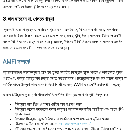
উচিত নয়, একটি ভাল-বৈচিত্রপূর্ণ পোর্টফোলিও আপনাকে ভাল লাভ এনে দেবে। বৈচিত্র্যকরণ মানে
আপনার পোর্টফোলিওতে ঝুঁকির ভারসাম্য বজায় রাখা।
3. হাল ছাড়বেন না, খেলতে থাকুন!
ক্রিকেটে সময়, মস্তিষ্ক ও মনোযোগ প্রয়োজন। একইভাবে, বিনিয়োগ করার সময়, আপনাকে
অনেকগুলি বিষয় বিবেচনা করতে হবে যেমন — সময়, লক্ষ্য, ঝুঁকি, ধৈর্য। আপনার বিনিয়োগে একটি
খারাপ রিটার্ন আপনাকে হতাশ করবে না। আসলে, দীর্ঘমেয়াদী রিটার্ন জন্য সংগ্রাম. আপনার তহবিল
সঞ্চালনের জন্য সময় দিন। শেষ পর্যন্ত খেলায় থাকুন।
AMFI সম্পর্কে
অ্যাসোসিয়েশন অফ মিউচুয়াল ফান্ড ইন ইন্ডিয়া ভারতীয় মিউচুয়াল ফান্ড শিল্পকে পেশাদারভাবে বৃদ্ধি
পেতে এবং সমস্ত ক্ষেত্রে মান উন্নত করতে সহায়তা করে। মিউচুয়াল ফান্ড সম্পর্কে কোনো সমস্যা বা
আর্থিক ক্ষতির উদ্বেগ আছে এমন বিনিয়োগকারীদের জন্য AMFI হল একটি ওয়ান-স্টপ গন্তব্য।
ভারতে মিউচুয়াল ফান্ড অ্যাসোসিয়েশন নিম্নলিখিত উদ্দেশ্যগুলির উপর দৃষ্টি নিবদ্ধ করে:
মিউচুয়াল ফান্ড শিল্পে পেশাদার নৈতিক মান সংরক্ষণ করুন
মিউচুয়াল ফান্ডের সদস্যদের দ্বারা অনুসরণ করা দক্ষ ব্যবসায়িক অনুশীলন এবং আচরণবিধি
প্রচার করুন
বিশ্বস্ত মিউচুয়াল ফান্ড বিনিয়োগ সম্পর্কে সারা দেশে সচেতনতা ছড়িয়ে দেওয়া
বিনিয়োগকারীদের স্বার্থ রক্ষা এবং
সম্পদ ব্যবস্থাপনা কোম্পানি
মিউচুয়াল ফান্ড ধারণার সঠিক বোঝাপড়ার প্রচারের জন্য প্যান ইন্ডিয়া বিনিয়োগকারীদের