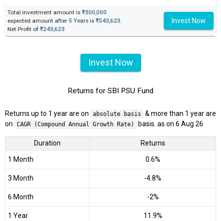
Total investment amount is
₹300,000
Invest Now
expected amount after
5 Years
is
₹543,623
.
Net Profit of
₹243,623
Invest Now
Returns for SBI PSU Fund
Returns up to 1 year are on
& more than 1 year are
absolute basis
on
basis. as on 6 Aug 26
CAGR (Compound Annual Growth Rate)
Duration
Returns
1 Month
0.6%
3 Month
-4.8%
6 Month
-2%
1 Year
11.9%