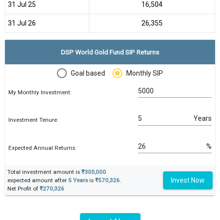
31 Jul 25
₹16,504
31 Jul 26
₹26,355
DSP World Gold Fund SIP Returns
Goal based
Monthly SIP
My Monthly Investment:
Years
Investment Tenure:
%
Expected Annual Returns:
Total investment amount is
₹300,000
Invest Now
expected amount after
5 Years
is
₹570,326
.
Net Profit of
₹270,326