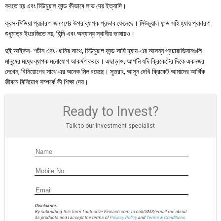
করতে হয় এবং মিউচুয়াল ফান্ড কীভাবে লাভ দেয় ইত্যাদি।
ক্রস-মিডিয়া প্রচারণা জনগণের উপর ব্যাপক প্রভাব ফেলেছে। মিউচুয়াল ফান্ড সহি হ্যায় প্রচারণা
শুধুমাত্র ইংরেজিতে নয়, হিন্দি এবং অন্যান্য স্থানীয় ভাষায়ও।
দুই আইকন- শচীন এবং ধোনির সাথে, মিউচুয়াল ফান্ড সাহি হ্যায়-এর আসন্ন প্রচারাভিযানগুলি
মানুষের মধ্যে ব্যাপক মনোযোগ আকর্ষণ করবে। এছাড়াও, আপনি যদি ক্রিকেটের দিকে একনজর
দেখেন, বিনিয়োগের সাথে এর অনেক মিল রয়েছে। সুতরাং, আসুন দেখি ক্রিকেট আমাদের আর্থিক
জীবনে বিনিয়োগ সম্পর্কে কী শিক্ষা দেয়।
Ready to Invest?
Talk to our investment specialist
Disclaimer:
By submitting this form I authorize Fincash.com to call/SMS/email me about
its products and I accept the terms of
Privacy Policy
and
Terms & Conditions.