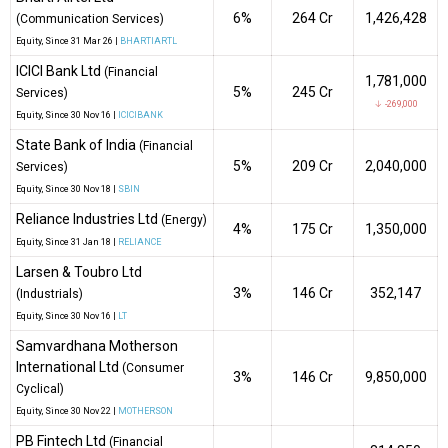
6%
₹264 Cr
1,426,428
(Communication Services)
Equity
, Since
31 Mar 26 |
BHARTIARTL
ICICI Bank Ltd
(Financial
1,781,000
5%
₹245 Cr
Services)
↓ -269,000
Equity
, Since
30 Nov 16 |
ICICIBANK
State Bank of India
(Financial
5%
₹209 Cr
2,040,000
Services)
Equity
, Since
30 Nov 18 |
SBIN
Reliance Industries Ltd
(Energy)
4%
₹175 Cr
1,350,000
Equity
, Since
31 Jan 18 |
RELIANCE
Larsen & Toubro Ltd
3%
₹146 Cr
352,147
(Industrials)
Equity
, Since
30 Nov 16 |
LT
Samvardhana Motherson
International Ltd
(Consumer
3%
₹146 Cr
9,850,000
Cyclical)
Equity
, Since
30 Nov 22 |
MOTHERSON
PB Fintech Ltd
(Financial