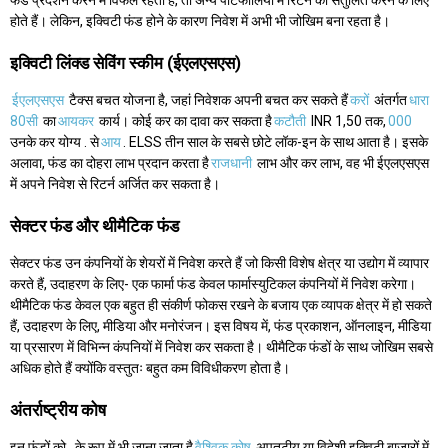
फंड प्रदर्शन करने में विफल रहता है, तो अन्य पोर्टफोलियो में रिटर्न को संतुलित करने के लिए
होते हैं। लेकिन, इक्विटी फंड होने के कारण निवेश में अभी भी जोखिम बना रहता है।
इक्विटी लिंक्ड सेविंग स्कीम (ईएलएसएस)
ईएलएसएस
टैक्स बचत योजना है, जहां निवेशक अपनी बचत कर सकते हैं
करों
अंतर्गत
धारा
80सी
का
आयकर
कार्य। कोई कर का दावा कर सकता है
कटौती
INR 1,50 तक,
000
उनके कर योग्य . से
आय
. ELSS तीन साल के सबसे छोटे लॉक-इन के साथ आता है। इसके
अलावा, फंड का दोहरा लाभ प्रदान करता है
राजधानी
लाभ और कर लाभ, वह भी ईएलएसएस
में अपने निवेश से रिटर्न अर्जित कर सकता है।
सेक्टर फंड और थीमैटिक फंड
सेक्टर फंड उन कंपनियों के शेयरों में निवेश करते हैं जो किसी विशेष क्षेत्र या उद्योग में व्यापार
करते हैं, उदाहरण के लिए- एक फार्मा फंड केवल फार्मास्युटिकल कंपनियों में निवेश करेगा।
थीमैटिक फंड केवल एक बहुत ही संकीर्ण फोकस रखने के बजाय एक व्यापक क्षेत्र में हो सकते
हैं, उदाहरण के लिए, मीडिया और मनोरंजन। इस विषय में, फंड प्रकाशन, ऑनलाइन, मीडिया
या प्रसारण में विभिन्न कंपनियों में निवेश कर सकता है। थीमैटिक फंडों के साथ जोखिम सबसे
अधिक होते हैं क्योंकि वस्तुतः बहुत कम विविधीकरण होता है।
अंतर्राष्ट्रीय कोष
इन फंडों को . के रूप में भी जाना जाता है
वैश्विक कोष
अपतटीय या विदेशी इक्विटी बाजारों में