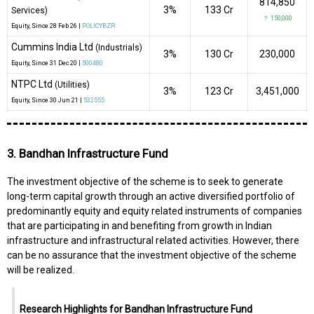
814,850
3%
₹133 Cr
Services)
↑ 150,000
Equity
, Since
28 Feb 26 |
POLICYBZR
Cummins India Ltd
(Industrials)
3%
₹130 Cr
230,000
Equity
, Since
31 Dec 20 |
500480
NTPC Ltd
(Utilities)
3%
₹123 Cr
3,451,000
Equity
, Since
30 Jun 21 |
532555
3. Bandhan Infrastructure Fund
The investment objective of the scheme is to seek to generate
long-term capital growth through an active diversified portfolio of
predominantly equity and equity related instruments of companies
that are participating in and benefiting from growth in Indian
infrastructure and infrastructural related activities. However, there
can be no assurance that the investment objective of the scheme
will be realized.
Research Highlights for Bandhan Infrastructure Fund