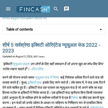
फिनकैश
»
म्यूचुअल फंड्स
»
इक्विटी ओरिएंटेड फंड
Table of contents
शीर्ष 5 सर्वश्रेष्ठ इक्विटी ओरिएंटेड म्यूचुअल फंड 2022 -
2023
Updated on
August 3, 2026
, 4307 views
"इक्विटी
म्यूचुअल फंड्स
उन लोगों के लिए सही समाधान हैं जो अपना खुद का शोध किए बिना
स्टॉक रखना चाहते हैं"। -
पीटर लिंच
करने की योजना बनाते समय
म्युचुअल फंड में निवेश
कई निवेशक अधिक रिटर्न वाले फंड की
तलाश करते हैं। कुंआ,
इक्विटी फ़ंड
इसके लिए जाने जाते हैं। लंबे समय में, ये फंड उच्च रिटर्न
देने वाले साबित हुए हैं। इक्विटी फंड एक प्रकार का म्युचुअल फंड है जो अपने कोष का बड़ा
हिस्सा स्टॉक या इक्विटी में निवेश करता है। एक इक्विटी फंड ख़रीदना बिना किसी व्यवसाय
(छोटे अनुपात में) के मालिक होने के सर्वोत्तम तरीकों में से एक है
निवेश
या सीधे एक कंपनी शुरू
करना। इन फंडों को उनके उद्देश्य के आधार पर सक्रिय या निष्क्रिय रूप से प्रबंधित किया
जा सकता है। आइए जानते हैं विभिन्न इक्विटी ओरिएंटेड फंड प्रकारों के बारे में,
इक्विटी फंड