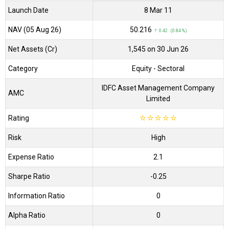
Launch Date
8 Mar 11
NAV (05 Aug 26)
₹50.216
↑ 0.42 (0.84 %)
Net Assets (Cr)
₹1,545 on 30 Jun 26
Category
Equity
- Sectoral
IDFC Asset Management Company
AMC
Limited
Rating
☆
☆
☆
☆
☆
Risk
High
Expense Ratio
2.1
Sharpe Ratio
-0.25
Information Ratio
0
Alpha Ratio
0