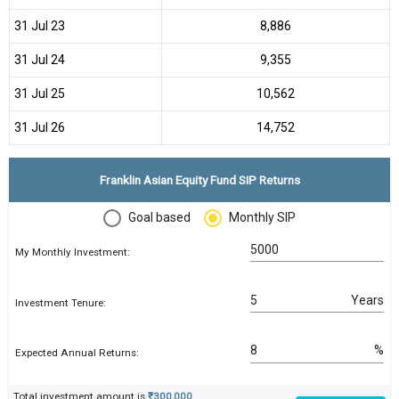
31 Jul 23
₹8,886
31 Jul 24
₹9,355
31 Jul 25
₹10,562
31 Jul 26
₹14,752
Franklin Asian Equity Fund SIP Returns
Goal based
Monthly SIP
My Monthly Investment:
Years
Investment Tenure:
%
Expected Annual Returns:
Total investment amount is
₹300,000