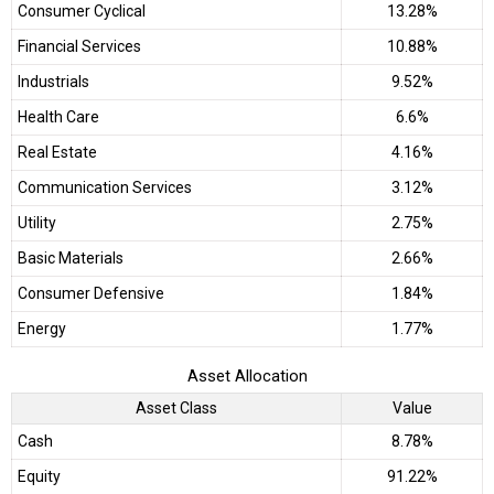
Consumer Cyclical
13.28%
Financial Services
10.88%
Industrials
9.52%
Health Care
6.6%
Real Estate
4.16%
Communication Services
3.12%
Utility
2.75%
Basic Materials
2.66%
Consumer Defensive
1.84%
Energy
1.77%
Asset Allocation
Asset Class
Value
Cash
8.78%
Equity
91.22%