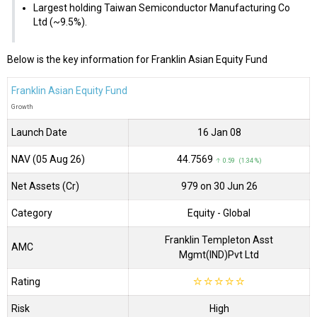
Largest holding Taiwan Semiconductor Manufacturing Co
Ltd (~9.5%).
Below is the key information for Franklin Asian Equity Fund
Franklin Asian Equity Fund
Growth
Launch Date
16 Jan 08
NAV (05 Aug 26)
₹44.7569
↑ 0.59 (1.34 %)
Net Assets (Cr)
₹979 on 30 Jun 26
Category
Equity
- Global
Franklin Templeton Asst
AMC
Mgmt(IND)Pvt Ltd
Rating
☆
☆
☆
☆
☆
Risk
High