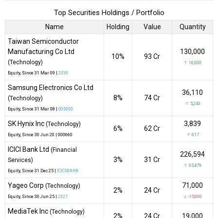
Top Securities Holdings / Portfolio
Name
Holding
Value
Quantity
Taiwan Semiconductor
Manufacturing Co Ltd
130,000
10%
₹93 Cr
(Technology)
↑ 16,000
Equity
, Since
31 Mar 09 |
2330
Samsung Electronics Co Ltd
36,110
8%
₹74 Cr
(Technology)
↑ 5,243
Equity
, Since
31 Mar 08 |
005930
SK Hynix Inc
3,839
(Technology)
6%
₹62 Cr
Equity
, Since
30 Jun 20 |
000660
↑ 617
ICICI Bank Ltd
(Financial
226,594
3%
₹31 Cr
Services)
↑ 35,479
Equity
, Since
31 Dec 25 |
ICICIBANK
Yageo Corp
71,000
(Technology)
2%
₹24 Cr
Equity
, Since
30 Jun 25 |
2327
↓ -15,000
MediaTek Inc
(Technology)
2%
₹24 Cr
19,000