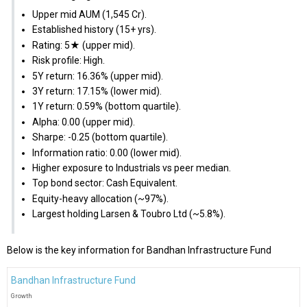
Upper mid AUM (₹1,545 Cr).
Established history (15+ yrs).
Rating: 5★ (upper mid).
Risk profile: High.
5Y return: 16.36% (upper mid).
3Y return: 17.15% (lower mid).
1Y return: 0.59% (bottom quartile).
Alpha: 0.00 (upper mid).
Sharpe: -0.25 (bottom quartile).
Information ratio: 0.00 (lower mid).
Higher exposure to Industrials vs peer median.
Top bond sector: Cash Equivalent.
Equity-heavy allocation (~97%).
Largest holding Larsen & Toubro Ltd (~5.8%).
Below is the key information for Bandhan Infrastructure Fund
Bandhan Infrastructure Fund
Growth