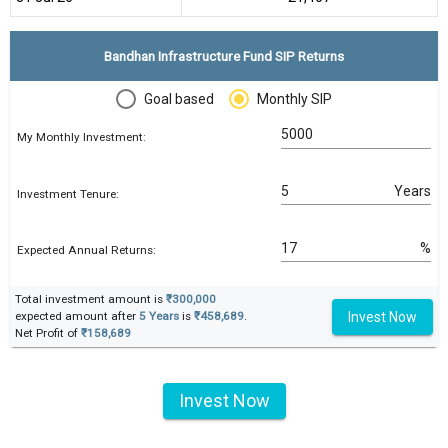
Bandhan Infrastructure Fund SIP Returns
Goal based
Monthly SIP
My Monthly Investment:
Years
Investment Tenure:
%
Expected Annual Returns:
Total investment amount is
₹300,000
Invest Now
expected amount after
5 Years
is
₹458,689
.
Net Profit of
₹158,689
Invest Now