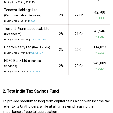
Equity
, Since
31 Aug 20 |
2454
Tencent Holdings Ltd
42,700
2%
₹22 Cr
(Communication Services)
↑ 8,300
Equity
, Since
31 Jul 14 |
00700
Torrent Pharmaceuticals Ltd
45,546
2%
₹21 Cr
(Healthcare)
↑ 11,319
Equity
, Since
31 Mar 24 |
TORNTPHARM
Oberoi Realty Ltd
114,827
(Real Estate)
2%
₹20 Cr
Equity
, Since
31 May 17 |
OBEROIRLTY
↑ 27,678
HDFC Bank Ltd
(Financial
249,009
2%
₹20 Cr
Services)
↑ 24,504
Equity
, Since
31 Dec 25 |
HDFCBANK
2. Tata India Tax Savings Fund
To provide medium to long term capital gains along with income tax
relief to its Unitholders, while at all times emphasising the
importance of capital appreciation..