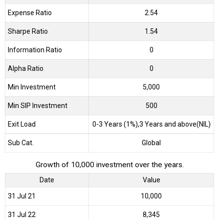
Expense Ratio
2.54
Sharpe Ratio
1.54
Information Ratio
0
Alpha Ratio
0
Min Investment
5,000
Min SIP Investment
500
Exit Load
0-3 Years (1%),3 Years and above(NIL)
Sub Cat.
Global
Growth of 10,000 investment over the years.
Date
Value
31 Jul 21
₹10,000
31 Jul 22
₹8,345