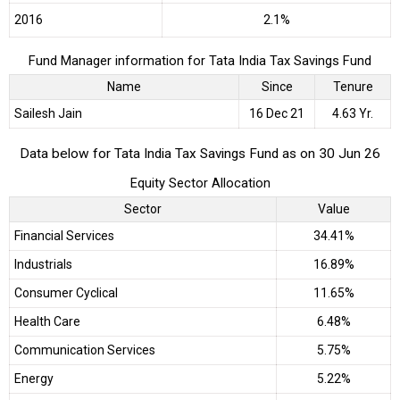
2016
2.1%
Fund Manager information for Tata India Tax Savings Fund
Name
Since
Tenure
Sailesh Jain
16 Dec 21
4.63 Yr.
Data below for Tata India Tax Savings Fund as on 30 Jun 26
Equity Sector Allocation
Sector
Value
Financial Services
34.41%
Industrials
16.89%
Consumer Cyclical
11.65%
Health Care
6.48%
Communication Services
5.75%
Energy
5.22%