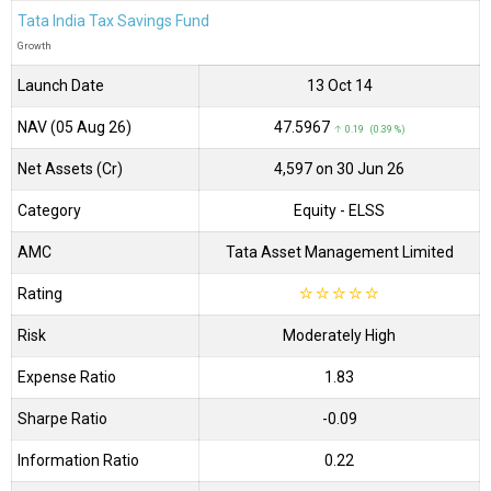
Tata India Tax Savings Fund
Growth
Launch Date
13 Oct 14
NAV (05 Aug 26)
₹47.5967
↑ 0.19 (0.39 %)
Net Assets (Cr)
₹4,597 on 30 Jun 26
Category
Equity
- ELSS
AMC
Tata Asset Management Limited
Rating
☆
☆
☆
☆
☆
Risk
Moderately High
Expense Ratio
1.83
Sharpe Ratio
-0.09
Information Ratio
0.22