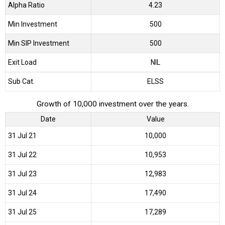
Alpha Ratio
4.23
Min Investment
500
Min SIP Investment
500
Exit Load
NIL
Sub Cat.
ELSS
Growth of 10,000 investment over the years.
Date
Value
31 Jul 21
₹10,000
31 Jul 22
₹10,953
31 Jul 23
₹12,983
31 Jul 24
₹17,490
31 Jul 25
₹17,289