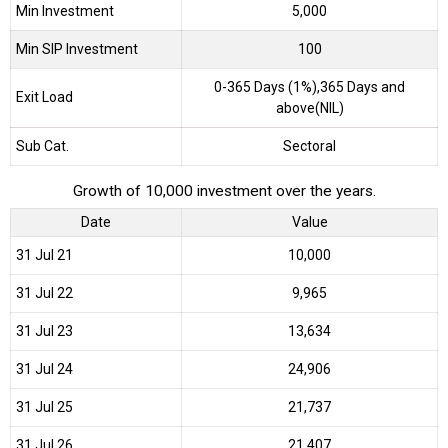
Min Investment
5,000
Min SIP Investment
100
0-365 Days (1%),365 Days and
Exit Load
above(NIL)
Sub Cat.
Sectoral
Growth of 10,000 investment over the years.
Date
Value
31 Jul 21
₹10,000
31 Jul 22
₹9,965
31 Jul 23
₹13,634
31 Jul 24
₹24,906
31 Jul 25
₹21,737
31 Jul 26
₹21,407