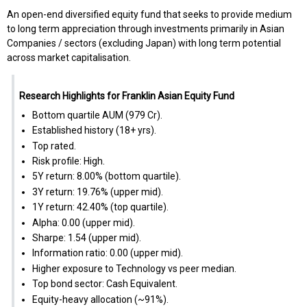
An open-end diversified equity fund that seeks to provide medium
to long term appreciation through investments primarily in Asian
Companies / sectors (excluding Japan) with long term potential
across market capitalisation.
Research Highlights for Franklin Asian Equity Fund
Bottom quartile AUM (₹979 Cr).
Established history (18+ yrs).
Top rated.
Risk profile: High.
5Y return: 8.00% (bottom quartile).
3Y return: 19.76% (upper mid).
1Y return: 42.40% (top quartile).
Alpha: 0.00 (upper mid).
Sharpe: 1.54 (upper mid).
Information ratio: 0.00 (upper mid).
Higher exposure to Technology vs peer median.
Top bond sector: Cash Equivalent.
Equity-heavy allocation (~91%).