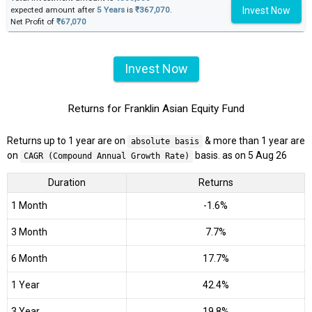
Invest Now
expected amount after
5 Years
is
₹367,070
.
Net Profit of
₹67,070
Invest Now
Returns for Franklin Asian Equity Fund
Returns up to 1 year are on
& more than 1 year are
absolute basis
on
basis. as on 5 Aug 26
CAGR (Compound Annual Growth Rate)
Duration
Returns
1 Month
-1.6%
3 Month
7.7%
6 Month
17.7%
1 Year
42.4%
3 Year
19.8%