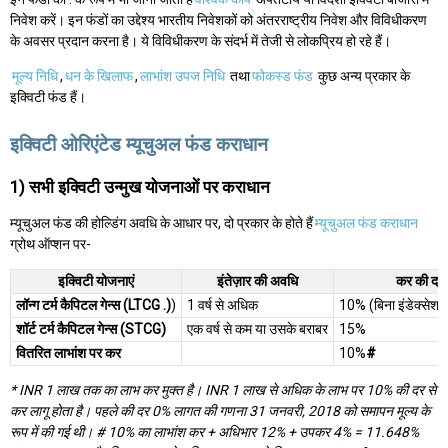
निवेश करें। इन फंडों का उद्देश्य भारतीय निवेशकों को अंतरराष्ट्रीय निवेश और विविधीकरण
के अवसर प्रदान करना है। ये विविधीकरण के संदर्भ में तेजी से लोकप्रिय हो रहे हैं।
मूल्य निधि
,
धन के खिलाफ
,
लाभांश उपज निधि
तथा
फोकस्ड फंड
कुछ अन्य प्रकार के
इक्विटी फंड हैं।
इक्विटी ओरिएंटेड म्यूचुअल फंड कराधान
1) सभी इक्विटी उन्मुख योजनाओं पर कराधान
म्यूचुअल फंड की होल्डिंग अवधि के आधार पर, दो प्रकार के होते हैं
म्यूचुअल फंड कराधान
ग्रोथ ऑप्शन पर-
इक्विटी योजनाएं
इंतेज़ार की अवधि
कर की दर
लॉन्ग टर्म कैपिटल गेन्स (LTCG .)
)
1 वर्ष से अधिक
10% (बिना इंडेक्सेश
शॉर्ट टर्म कैपिटल गेन्स (STCG)
एक वर्ष से कम या उसके बराबर
15%
वितरित लाभांश पर कर
10%
#
* INR 1 लाख तक का लाभ कर मुक्त है। INR 1 लाख से अधिक के लाभ पर 10% की दर से
कर लागू होता है। पहले की दर 0% लागत की गणना 31 जनवरी, 2018 को समापन मूल्य के
रूप में की गई थी। # 10% का लाभांश कर + अधिभार 12% + उपकर 4% = 11.648%