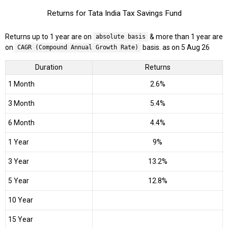
Returns for Tata India Tax Savings Fund
Returns up to 1 year are on
& more than 1 year are
absolute basis
on
basis. as on 5 Aug 26
CAGR (Compound Annual Growth Rate)
Duration
Returns
1 Month
2.6%
3 Month
5.4%
6 Month
4.4%
1 Year
9%
3 Year
13.2%
5 Year
12.8%
10 Year
15 Year