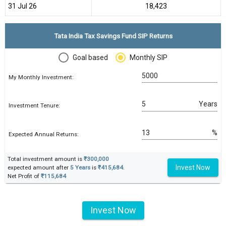
31 Jul 26
₹18,423
Tata India Tax Savings Fund SIP Returns
Goal based
Monthly SIP
My Monthly Investment:
Years
Investment Tenure:
%
Expected Annual Returns:
Total investment amount is
₹300,000
Invest Now
expected amount after
5 Years
is
₹415,684
.
Net Profit of
₹115,684
Invest Now