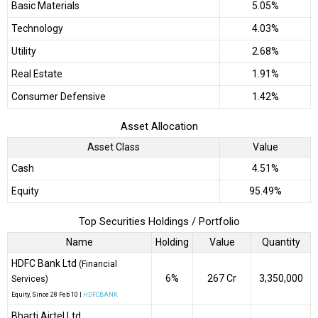
Basic Materials
5.05%
Technology
4.03%
Utility
2.68%
Real Estate
1.91%
Consumer Defensive
1.42%
Asset Allocation
Asset Class
Value
Cash
4.51%
Equity
95.49%
Top Securities Holdings / Portfolio
Name
Holding
Value
Quantity
HDFC Bank Ltd
(Financial
6%
₹267 Cr
3,350,000
Services)
Equity
, Since
28 Feb 10 |
HDFCBANK
Bharti Airtel Ltd