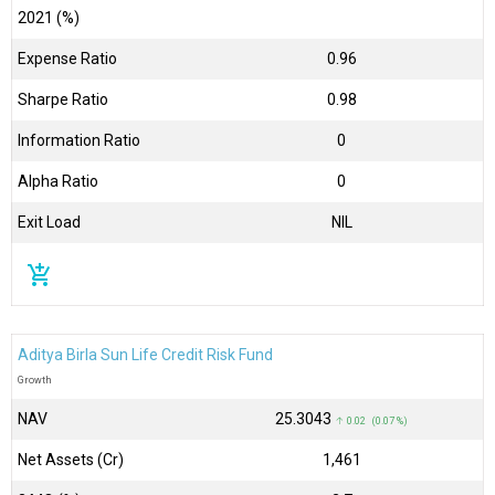
2021 (%)
Expense Ratio
0.96
Sharpe Ratio
0.98
Information Ratio
0
Alpha Ratio
0
Exit Load
NIL
add_shopping_cart
Aditya Birla Sun Life Credit Risk Fund
Growth
NAV
₹25.3043
↑ 0.02 (0.07 %)
Net Assets (Cr)
₹1,461