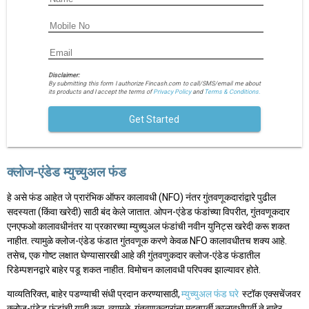
Disclaimer:
By submitting this form I authorize Fincash.com to call/SMS/email me about
its products and I accept the terms of
Privacy Policy
and
Terms & Conditions.
Get Started
क्लोज-एंडेड म्युच्युअल फंड
हे असे फंड आहेत जे प्रारंभिक ऑफर कालावधी (NFO) नंतर गुंतवणूकदारांद्वारे पुढील
सदस्यता (किंवा खरेदी) साठी बंद केले जातात. ओपन-एंडेड फंडांच्या विपरीत, गुंतवणूकदार
एनएफओ कालावधीनंतर या प्रकारच्या म्युच्युअल फंडांची नवीन युनिट्स खरेदी करू शकत
नाहीत. त्यामुळे क्लोज-एंडेड फंडात गुंतवणूक करणे केवळ NFO कालावधीतच शक्य आहे.
तसेच, एक गोष्ट लक्षात घेण्यासारखी आहे की गुंतवणुकदार क्लोज-एंडेड फंडातील
रिडेम्पशनद्वारे बाहेर पडू शकत नाहीत. विमोचन कालावधी परिपक्व झाल्यावर होते.
याव्यतिरिक्त, बाहेर पडण्याची संधी प्रदान करण्यासाठी,
म्युच्युअल फंड घरे
स्टॉक एक्सचेंजवर
क्लोज-एंडेड फंडांची यादी करा. त्यामुळे, गुंतवणूकदारांना मुदतपूर्ती कालावधीपूर्वी ते बाहेर