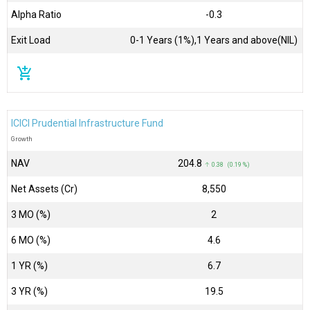
Alpha Ratio
-0.3
Exit Load
0-1 Years (1%),1 Years and above(NIL)
add_shopping_cart
ICICI Prudential Infrastructure Fund
Growth
NAV
₹204.8
↑ 0.38 (0.19 %)
Net Assets (Cr)
₹8,550
3 MO (%)
2
6 MO (%)
4.6
1 YR (%)
6.7
3 YR (%)
19.5