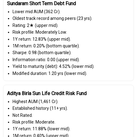
Sundaram Short Term Debt Fund
Lower mid AUM (₹362 Cr).
Oldest track record among peers (23 yrs).
Rating: 2★ (upper mid).
Risk profile: Moderately Low.
1Y return: 12.83% (upper mid).
1M return: 0.20% (bottom quartile).
Sharpe: 0.98 (bottom quartile).
Information ratio: 0.00 (upper mid).
Yield to maturity (debt): 4.52% (lower mid).
Modified duration: 1.20 yrs (lower mid).
Aditya Birla Sun Life Credit Risk Fund
Highest AUM (₹1,461 Cr).
Established history (11+ yrs).
Not Rated.
Risk profile: Moderate.
1Y return: 11.88% (lower mid).
1M return: 0.40% (upper mid).