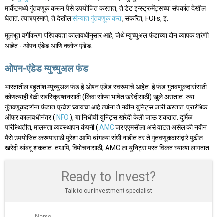
मार्केटमध्ये गुंतवणूक करून पैसे उपयोजित करतात, ते डेट इन्स्ट्रुमेंट्सच्या संपर्कात देखील
घेतात. त्याचप्रमाणे, ते देखील
सोन्यात गुंतवणूक करा
, संकरित, FOFs, इ.
मूलभूत वर्गीकरण परिपक्वता कालावधीनुसार आहे, जेथे म्युच्युअल फंडाच्या दोन व्यापक श्रेणी
आहेत - ओपन एंडेड आणि क्लोज एंडेड.
ओपन-एंडेड म्युच्युअल फंड
भारतातील बहुतांश म्युच्युअल फंड हे ओपन एंडेड स्वरूपाचे आहेत. हे फंड गुंतवणुकदारांसाठी
कोणत्याही वेळी सबस्क्रिप्शनसाठी (किंवा सोप्या भाषेत खरेदीसाठी) खुले असतात. ज्या
गुंतवणूकदारांना फंडात प्रवेश घ्यायचा आहे त्यांना ते नवीन युनिट्स जारी करतात. प्रारंभिक
ऑफर कालावधीनंतर (
NFO
), या निधीची युनिट्स खरेदी केली जाऊ शकतात. दुर्मिळ
परिस्थितीत, मालमत्ता व्यवस्थापन कंपनी (
AMC
जर एएमसीला असे वाटत असेल की नवीन
पैसे उपयोजित करण्यासाठी पुरेशा आणि चांगल्या संधी नाहीत तर ते गुंतवणूकदारांद्वारे पुढील
खरेदी थांबवू शकतात. तथापि, विमोचनासाठी, AMC ला युनिट्स परत विकत घ्याव्या लागतात.
Ready to Invest?
Talk to our investment specialist