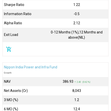
Sharpe Ratio
1.22
Information Ratio
-0.5
Alpha Ratio
2.12
0-12 Months (1%),12 Months and
Exit Load
above(NIL)
add_shopping_cart
Nippon India Power and Infra Fund
Growth
NAV
₹386.93
↑ 2.40 (0.62 %)
Net Assets (Cr)
₹8,043
3 MO (%)
1.2
6 MO (%)
12.4