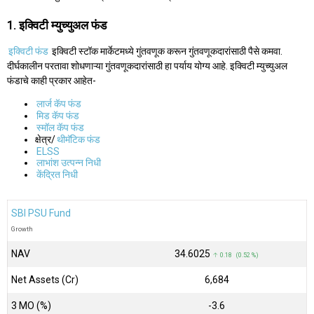
1. इक्विटी म्युच्युअल फंड
इक्विटी फंड
इक्विटी स्टॉक मार्केटमध्ये गुंतवणूक करून गुंतवणूकदारांसाठी पैसे कमवा.
दीर्घकालीन परतावा शोधणाऱ्या गुंतवणूकदारांसाठी हा पर्याय योग्य आहे. इक्विटी म्युच्युअल
फंडाचे काही प्रकार आहेत-
लार्ज कॅप फंड
मिड कॅप फंड
स्मॉल कॅप फंड
क्षेत्र/
थीमॅटिक फंड
ELSS
लाभांश उत्पन्न निधी
केंद्रित निधी
SBI PSU Fund
Growth
NAV
₹34.6025
↑ 0.18 (0.52 %)
Net Assets (Cr)
₹6,684
3 MO (%)
-3.6