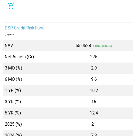
add_shopping_cart
DSP Credit Risk Fund
Growth
NAV
₹55.0528
↑ 0.04 (0.07 %)
Net Assets (Cr)
₹275
3 MO (%)
2.9
6 MO (%)
9.6
1 YR (%)
10.2
3 YR (%)
16
5 YR (%)
12.4
2025 (%)
21
2024 (%)
7.8