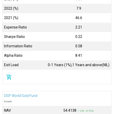
2022 (%)
7.9
2021 (%)
46.6
Expense Ratio
2.21
Sharpe Ratio
0.22
Information Ratio
0.58
Alpha Ratio
8.41
Exit Load
0-1 Years (1%),1 Years and above(NIL)
add_shopping_cart
DSP World Gold Fund
Growth
NAV
₹54.4138
↑ 2.96 (5.75 %)