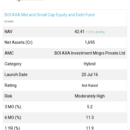
BOI AXA Mid and Small Cap Equity and Debt Fund
Growth
NAV
₹42.41
↑ 0.15 (0.35 %)
Net Assets (Cr)
₹1,695
AMC
BOI AXA Investment Mngrs Private Ltd
Category
Hybrid
Launch Date
20 Jul 16
Rating
Not Rated
Risk
Moderately High
3 MO (%)
5.2
6 MO (%)
11.3
1 YR (%)
11.9