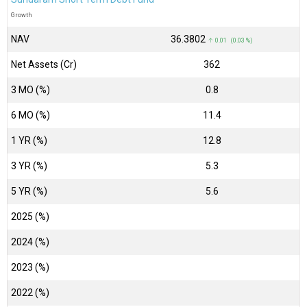
Growth
NAV
₹36.3802
↑ 0.01 (0.03 %)
Net Assets (Cr)
₹362
3 MO (%)
0.8
6 MO (%)
11.4
1 YR (%)
12.8
3 YR (%)
5.3
5 YR (%)
5.6
2025 (%)
2024 (%)
2023 (%)
2022 (%)