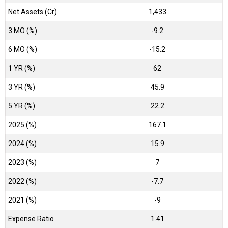
Net Assets (Cr)
₹1,433
3 MO (%)
-9.2
6 MO (%)
-15.2
1 YR (%)
62
3 YR (%)
45.9
5 YR (%)
22.2
2025 (%)
167.1
2024 (%)
15.9
2023 (%)
7
2022 (%)
-7.7
2021 (%)
-9
Expense Ratio
1.41