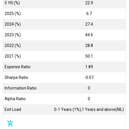
5 YR (%)
22.9
2025 (%)
6.7
2024 (%)
27.4
2023 (%)
44.6
2022 (%)
28.8
2021 (%)
50.1
Expense Ratio
1.89
Sharpe Ratio
-0.07
Information Ratio
0
Alpha Ratio
0
Exit Load
0-1 Years (1%),1 Years and above(NIL)
add_shopping_cart