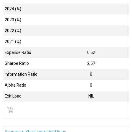
2024 (%)
2023 (%)
2022 (%)
2021 (%)
Expense Ratio
0.52
Sharpe Ratio
2.57
Information Ratio
0
Alpha Ratio
0
Exit Load
NIL
add_shopping_cart
Sundaram Short Term Debt Fund