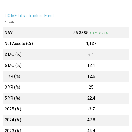
LIC MF Infrastructure Fund
Growth
NAV
₹55.3885
↑ 0.26 (0.48 %)
Net Assets (Cr)
₹1,137
3 MO (%)
6.1
6 MO (%)
12.1
1 YR (%)
12.6
3 YR (%)
25
5 YR (%)
22.4
2025 (%)
-3.7
2024 (%)
47.8
2023 (%)
44.4