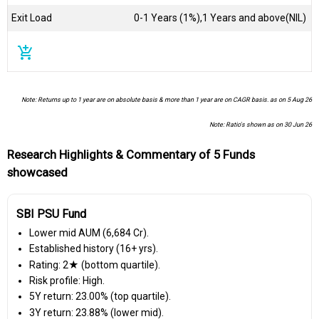
Exit Load
0-1 Years (1%),1 Years and above(NIL)
add_shopping_cart
Note: Returns up to 1 year are on absolute basis & more than 1 year are on CAGR basis. as on 5 Aug 26
Note: Ratio's shown as on 30 Jun 26
Research Highlights & Commentary of 5 Funds
showcased
SBI PSU Fund
Lower mid AUM (₹6,684 Cr).
Established history (16+ yrs).
Rating: 2★ (bottom quartile).
Risk profile: High.
5Y return: 23.00% (top quartile).
3Y return: 23.88% (lower mid).