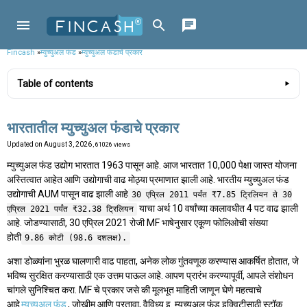
Fincash
»
म्युच्युअल फंड
»
म्युच्युअल फंडाचे प्रकार
Table of contents
भारतातील म्युच्युअल फंडाचे प्रकार
Updated on
August 3, 2026
, 61026 views
म्युच्युअल फंड उद्योग भारतात 1963 पासून आहे. आज भारतात 10,000 पेक्षा जास्त योजना
अस्तित्वात आहेत आणि उद्योगाची वाढ मोठ्या प्रमाणात झाली आहे. भारतीय म्युच्युअल फंड
उद्योगाची AUM पासून वाढ झाली आहे
30 एप्रिल 2011 पर्यंत ₹7.85 ट्रिलियन ते 30
याचा अर्थ 10 वर्षांच्या कालावधीत 4 पट वाढ झाली
एप्रिल 2021 पर्यंत ₹32.38 ट्रिलियन
आहे. जोडण्यासाठी, 30 एप्रिल 2021 रोजी MF भाषेनुसार एकूण फोलिओची संख्या
होती
9.86 कोटी (98.6 दशलक्ष).
अशा डोळ्यांना भुरळ घालणारी वाढ पाहता, अनेक लोक गुंतवणूक करण्यास आकर्षित होतात, जे
भविष्य सुरक्षित करण्यासाठी एक उत्तम पाऊल आहे. आपण प्रारंभ करण्यापूर्वी, आपले संशोधन
चांगले सुनिश्चित करा. MF चे प्रकार जसे की मूलभूत माहिती जाणून घेणे महत्वाचे
आहे
म्युच्युअल फंड
, जोखीम आणि परतावा, वैविध्य इ. म्युच्युअल फंड इक्विटीसाठी स्टॉक