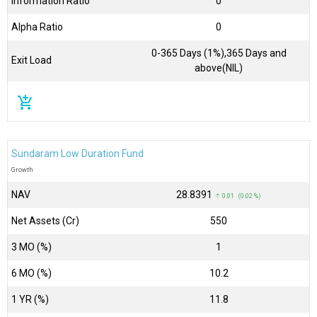
Information Ratio
0
Alpha Ratio
0
0-365 Days (1%),365 Days and
Exit Load
above(NIL)
add_shopping_cart
Sundaram Low Duration Fund
Growth
NAV
₹28.8391
↑ 0.01 (0.02 %)
Net Assets (Cr)
₹550
3 MO (%)
1
6 MO (%)
10.2
1 YR (%)
11.8