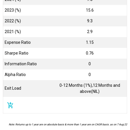
2023 (%)
15.6
2022 (%)
9.3
2021 (%)
2.9
Expense Ratio
1.15
Sharpe Ratio
0.76
Information Ratio
0
Alpha Ratio
0
0-12 Months (1%),12 Months and
Exit Load
above(NIL)
add_shopping_cart
Note: Returns up to 1 year are on absolute basis & more than 1 year are on CAGR basis. as on 7 Aug 22