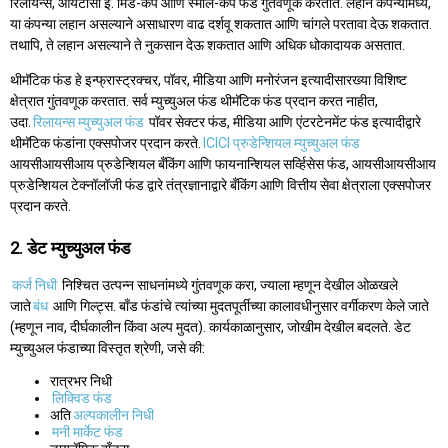
रिलायन्स, आयटीसी इ. मिड-कॅप आणि स्मॉल-कॅप फंड गुंतवणूक करतात. लहान कंपन्यांमध्ये,
या कंपन्या लहान असल्याने असाधारण वाढ दर्शवू शकतात आणि चांगले परतावा देऊ शकतात.
तथापि, ते लहान असल्याने ते नुकसान देऊ शकतात आणि अधिक धोकादायक असतात.
थीमॅटिक फंड हे इन्फ्रास्ट्रक्चर, पॉवर, मीडिया आणि मनोरंजन इत्यादीसारख्या विशिष्ट
क्षेत्रात गुंतवणूक करतात. सर्व म्युच्युअल फंड थीमॅटिक फंड प्रदान करत नाहीत,
उदा.
रिलायन्स म्युच्युअल फंड
पॉवर सेक्टर फंड, मीडिया आणि एंटरटेनमेंट फंड इत्यादीद्वारे
थीमॅटिक फंडांना एक्सपोजर प्रदान करते.
ICICI प्रुडेन्शियल म्युच्युअल फंड
आयसीआयसीआय प्रुडेन्शियल बँकिंग आणि फायनान्शियल सर्व्हिसेस फंड, आयसीआयसीआय
प्रुडेन्शियल टेक्नॉलॉजी फंड द्वारे तंत्रज्ञानाद्वारे बँकिंग आणि वित्तीय सेवा क्षेत्राला एक्सपोजर
प्रदान करते.
2. डेट म्युच्युअल फंड
कर्ज निधी
निश्चित उत्पन्न साधनांमध्ये गुंतवणूक करा, ज्याला म्हणून देखील ओळखले
जाते
बंध
आणि गिल्ट्स. बाँड फंडांचे त्यांच्या मुदतपूर्तीच्या कालावधीनुसार वर्गीकरण केले जाते
(म्हणून नाव, दीर्घकालीन किंवा अल्प मुदत). कार्यकाळानुसार, जोखीम देखील बदलते. डेट
म्युच्युअल फंडाच्या विस्तृत श्रेणी, जसे की:
रात्रभर निधी
लिक्विड फंड
अति
अल्पकालीन निधी
मनी मार्केट फंड