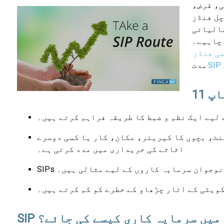
ی، قرض،
ز SIP کے
مالیاتی
 چاہیے۔
ی فنڈز
مدت
لیے ایک نظم و ضبط کا طریقہ فراہم کرتے ہیں۔
ٹ، بچوں کا کیریئر، مکان، کار یا کسی دوسرے
اثاثے کی خریداری میں مدد کرتی ہے۔
ور نوجوان سرمایہ کاروں کے لیے مثالی ہیں۔
ویٹی کے اتار چڑھاو کے خطرے کو کم کرتے ہیں۔
SIP میں سرمایہ کاری کیسے کی جائے؟