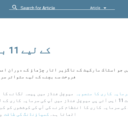
Search for Article
Article
SIP 2022 کے لیے 11 بہترین میوچل فنڈز
فروخت سے بچنے کے لیے متواتر سرم
رمایہ کاری کا منصوبہ
میوچل فنڈز میں پیسہ لگانے کا ا
سرفہرست 11 ایس آئی پی میوچل فنڈز میں آپ کی سرمایہ کاری
کی سرمایہ کاری کا انتظام کرنے کی آپ کی کوششوں کو کم
اٹھاتا ہے۔
کمپاؤنڈنگ کی طاقت
وق