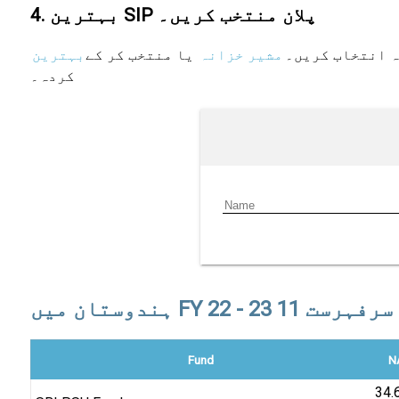
4. بہترین SIP پلان منتخب کریں۔
ہ انتخاب کریں۔
مشیر خزانہ
یا منتخب کر کے
کردہ۔
Fund
N
₹34