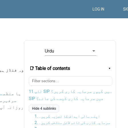
LOG IN
SI
Urdu
📑 Table of contents
ٹاپ 11 SIP فنڈز میں کیوں سرمایہ کاری کریں؟
عام طور پر، SIP یا منظم
س
SIP میں سرمایہ کاری کیسے کی جائے؟
روزانہ آپ 
Hide 4 sublinks
1. اپنے مالی اہداف کا تجزیہ کریں۔
2. سرمایہ کاری کی ٹائم لائن منتخب کریں۔