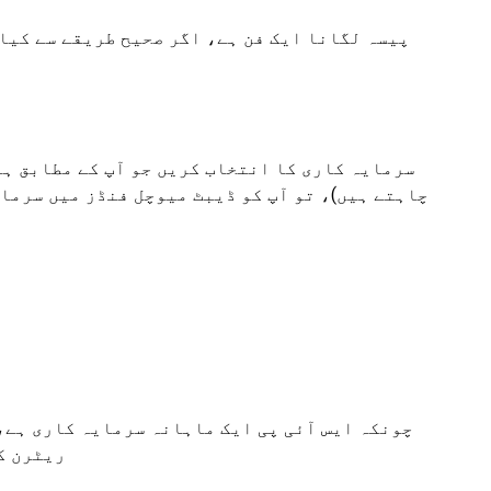
پیسہ لگانا ایک فن ہے، اگر صحیح طریقے سے کیا 
ایک SIP سرمایہ کاری کا انتخاب کریں جو آپ کے مطابق ہ
چاہتے ہیں)، تو آپ کو ڈیبٹ میوچل فنڈز میں سرمای
چونکہ ایس آئی پی ایک ماہانہ سرمایہ کاری ہے، 
یا SIP ری