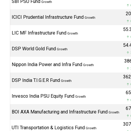
SBI PSU Fund
Growth
↑ 
₹2
ICICI Prudential Infrastructure Fund
Growth
↑ 
₹55
LIC MF Infrastructure Fund
Growth
↑ 
₹54
DSP World Gold Fund
Growth
↑ 
₹38
Nippon India Power and Infra Fund
Growth
↑ 
₹36
DSP India T.I.G.E.R Fund
Growth
↑ 
₹6
Invesco India PSU Equity Fund
Growth
↑ 
₹6
BOI AXA Manufacturing and Infrastructure Fund
Growth
↑ 
₹30
UTI Transportation & Logistics Fund
Growth