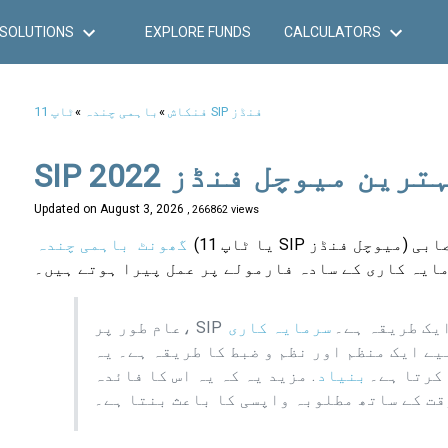
SOLUTIONS
EXPLORE FUNDS
CALCULATORS
ٹاپ 11 SIP فنڈز
فنکاش
»
باہمی چندہ
»
Updated on
August 3, 2026
, 266862 views
(یا ٹاپ 11 SIP میوچل فنڈز) وہ فنڈز ہیں جو اسٹاک مارکیٹ کے ناگزیر اتار چڑھاؤ کے دوران اعصابی
گھونٹ
باہمی چندہ
ایہ کاری کے سادہ فارمولے پر عمل پیرا ہوتے ہیں۔
یک طریقہ ہے۔
سرمایہ کاری
 کے لیے ایک منظم اور نظم و ضبط کا طریقہ ہے۔ یہ
 کرتا ہے۔
بنیاد
. مزید یہ کہ یہ اس کا فائدہ
ت کے ساتھ مطلوبہ واپسی کا باعث بنتا ہے۔