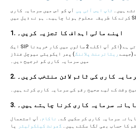
نتے ہیں۔
ٹاپ ایس آئی پی
آپ کو اس میں سرمایہ کاری
1. اپنے مالی اہداف کا تجزیہ کریں۔
. مثال کے طور پر، اگر آپ کا مقصد قلیل مدتی ہے (اگر آپ اگلے 2 سالوں میں کار خریدنا
 (جیسے
ریٹائرمنٹ پلاننگ
) پھر ایکویٹی میوچل فنڈز
میں سرمایہ کاری کو ترجیح دیں۔
 سرمایہ کاری کی ٹائم لائن منتخب کریں۔
یح وقت کے لیے صحیح رقم کی سرمایہ کاری کرتے ہیں۔
پ ماہانہ سرمایہ کاری کرنا چاہتے ہیں۔
اہانہ سرمایہ کاری کر سکیں گے۔
ناکام
. آپ استعمال
م کا حساب بھی لگا سکتے ہیں۔
گھونٹ کیلکولیٹر