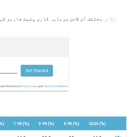
بہترین SIP پلانز
مختلف آن لائن سرمایہ کاری پلیٹ فارمز کی 
Get Started
cept the terms of
Privacy Policy
and
Terms & Conditions.
%)
1 YR (%)
3 YR (%)
5 YR (%)
2025 (%)