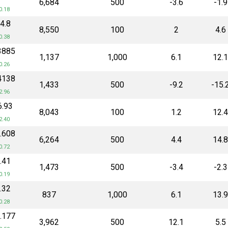
₹6,684
500
-3.6
-1.9
0.18
04.8
₹8,550
100
2
4.6
0.38
.3885
₹1,137
1,000
6.1
12.
0.26
.4138
₹1,433
500
-9.2
-15.
2.96
6.93
₹8,043
100
1.2
12.
2.40
2.608
₹6,264
500
4.4
14.
0.72
5.41
₹1,473
500
-3.4
-2.3
0.19
7.32
₹837
1,000
6.1
13.
0.28
7.177
₹3,962
500
12.1
5.5