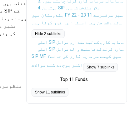
3. اس رقم کا فیصلہ کریں جو آپ ماہانہ سرمایہ کاری کرنا چاہتے ہیں۔
مختلف ہیں۔
4. بہترین SIP پلان منتخب کریں۔
مت
ہندوستان میں FY 22 - 23 میں سرفہرست 11 SIP میوچل فنڈز
ذریعے سرمای
بہترین نظامی سرمایہ کاری کے منصوبوں میں سرمایہ کاری کرتے وقت جن پیرامیٹرز پر غور کرنا ہے۔
مشیر م
Hide 2 sublinks
اعلی SIP میں سرمایہ کاری کے لیے مقداری عوامل
اعلی SIP میں سرمایہ کاری کرنے کے قابلیت والے عوامل
SIP MF آن لائن میں کیسے سرمایہ کاری کی جائے؟
ٹ
اکثر پوچھے گئے سوالات
Show 7 sublinks
Top 11 Funds
منظم سرم
Show 11 sublinks