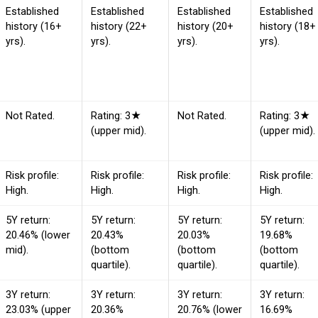
Established
Established
Established
Established
history (16+
history (22+
history (20+
history (18+
yrs).
yrs).
yrs).
yrs).
Not Rated.
Rating: 3★
Not Rated.
Rating: 3★
(upper mid).
(upper mid).
Risk profile:
Risk profile:
Risk profile:
Risk profile:
High.
High.
High.
High.
5Y return:
5Y return:
5Y return:
5Y return:
20.46% (lower
20.43%
20.03%
19.68%
mid).
(bottom
(bottom
(bottom
quartile).
quartile).
quartile).
3Y return:
3Y return:
3Y return:
3Y return:
23.03% (upper
20.36%
20.76% (lower
16.69%