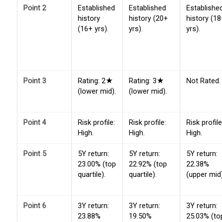
Point 2
Established
Established
Establishe
history
history (20+
history (1
(16+ yrs).
yrs).
yrs).
Point 3
Rating: 2★
Rating: 3★
Not Rated.
(lower mid).
(lower mid).
Point 4
Risk profile:
Risk profile:
Risk profile
High.
High.
High.
Point 5
5Y return:
5Y return:
5Y return:
23.00% (top
22.92% (top
22.38%
quartile).
quartile).
(upper mid)
Point 6
3Y return:
3Y return:
3Y return:
23.88%
19.50%
25.03% (to