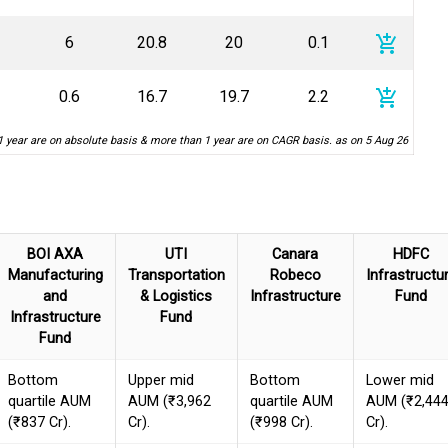
add_shopping_cart
6
20.8
20
0.1
add_shopping_cart
0.6
16.7
19.7
2.2
1 year are on absolute basis & more than 1 year are on CAGR basis. as on 5 Aug 26
BOI AXA
UTI
Canara
HDFC
Manufacturing
Transportation
Robeco
Infrastructu
and
& Logistics
Infrastructure
Fund
Infrastructure
Fund
Fund
Bottom
Upper mid
Bottom
Lower mid
quartile AUM
AUM (₹3,962
quartile AUM
AUM (₹2,44
(₹837 Cr).
Cr).
(₹998 Cr).
Cr).