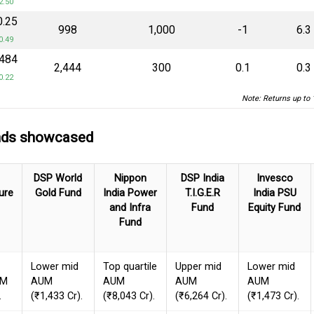
2.50
0.25
₹998
1,000
-1
6.3
0.49
.484
₹2,444
300
0.1
0.3
0.22
Note: Returns up to 
unds showcased
DSP World
Nippon
DSP India
Invesco
ure
Gold Fund
India Power
T.I.G.E.R
India PSU
and Infra
Fund
Equity Fund
Fund
Lower mid
Top quartile
Upper mid
Lower mid
UM
AUM
AUM
AUM
AUM
.
(₹1,433 Cr).
(₹8,043 Cr).
(₹6,264 Cr).
(₹1,473 Cr).