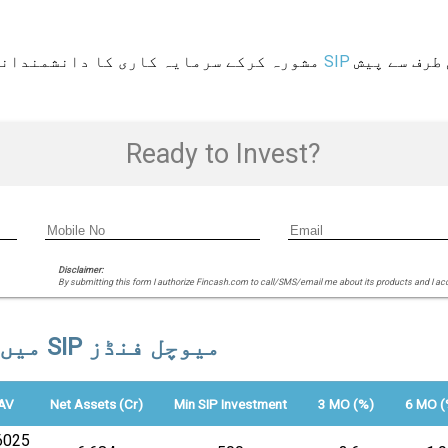
طرف سے پیش
مشورہ کرکے سرمایہ کاری کا دانشمندان
Ready to Invest?
Disclaimer:
By submitting this form I authorize Fincash.com to call/SMS/email me about its products and I ac
ہندوستان میں FY 22 - 23 میں سرفہرست 11 SIP میوچل فنڈز
AV
Net Assets (Cr)
Min SIP Investment
3 MO (%)
6 MO (
.6025