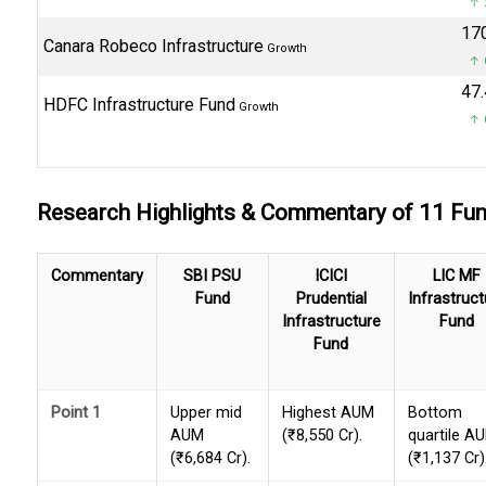
↑ 
₹17
Canara Robeco Infrastructure
Growth
↑ 
₹47
HDFC Infrastructure Fund
Growth
↑ 
Research Highlights & Commentary of 11 F
Commentary
SBI PSU
ICICI
LIC MF
Fund
Prudential
Infrastruct
Infrastructure
Fund
Fund
Point 1
Upper mid
Highest AUM
Bottom
AUM
(₹8,550 Cr).
quartile A
(₹6,684 Cr).
(₹1,137 Cr)