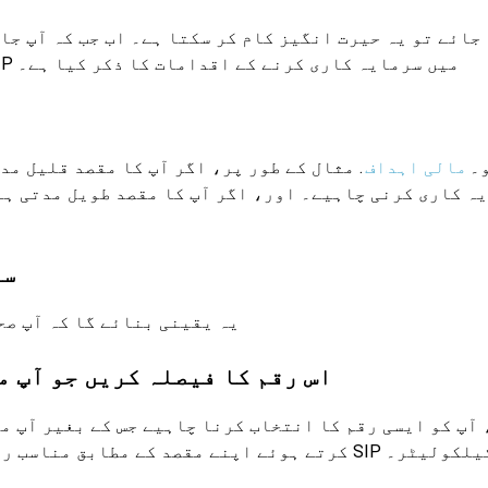
جائے تو یہ حیرت انگیز کام کر سکتا ہے۔ اب جب کہ آپ جا
کرنے کا طریقہ معلوم ہونا چاہیے۔ ہم نے ذیل میں SIP میں سرمایہ کاری کرنے کے اقدامات کا ذکر کیا ہے۔
و۔
مالی اہداف
ہ کاری کرنی چاہیے۔ اور، اگر آپ کا مقصد طویل مدتی ہے
2.
یہ یقینی بنائے گا کہ آپ صح
3. اس رقم کا فیصلہ کریں جو آ
آپ کو ایسی رقم کا انتخاب کرنا چاہیے جس کے بغیر آپ م
ٹرن کیلکولیٹر۔
کرتے ہوئے اپنے مقصد کے مطابق مناسب رق