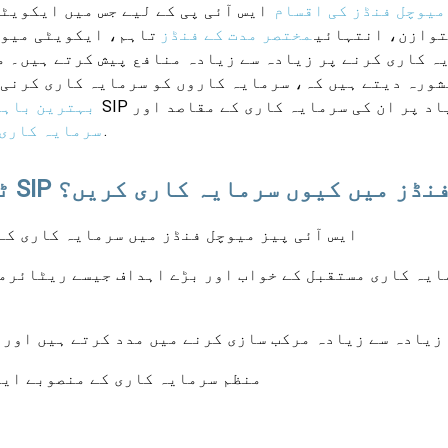
میوچل فنڈز کی اقسام
ایس آئی پی کے لیے جس میں ایکویٹ
وازن، انتہائی
مختصر مدت کے فنڈز
تاہم، ایکویٹی میوچل فنڈ
ہ کاری کرنے پر زیادہ سے زیادہ منافع پیش کرتے ہیں۔ 
شورہ دیتے ہیں کہ، سرمایہ کاروں کو سرمایہ کاری کرنی
SIP کی بنیاد پر ان کی سرمایہ کاری کے مقاصد اور
بہترین باہم
.
SIP سرمایہ کاری
اپ 11 SIP فنڈز میں کیوں سرمایہ کاری کریں؟
ایس آئی پیز میوچل فنڈز میں سرمایہ کاری کے 
ایہ کاری مستقبل کے خواب اور بڑے اہداف جیسے ریٹائرمن
SIPs زیادہ سے زیادہ مرکب سازی کرنے میں مدد کرتے ہیں ا
منظم سرمایہ کاری کے منصوبے ایک