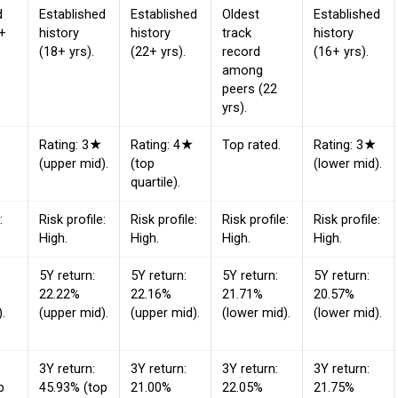
d
Established
Established
Oldest
Established
8+
history
history
track
history
(18+ yrs).
(22+ yrs).
record
(16+ yrs).
among
peers (22
yrs).
Rating: 3★
Rating: 4★
Top rated.
Rating: 3★
(upper mid).
(top
(lower mid).
quartile).
:
Risk profile:
Risk profile:
Risk profile:
Risk profile:
High.
High.
High.
High.
5Y return:
5Y return:
5Y return:
5Y return:
22.22%
22.16%
21.71%
20.57%
.
(upper mid).
(upper mid).
(lower mid).
(lower mid).
3Y return:
3Y return:
3Y return:
3Y return:
p
45.93% (top
21.00%
22.05%
21.75%